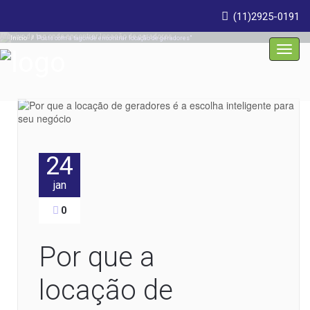
(11)2925-0191
Arquivo da tag
onde encontrar locação de geradores
Início
/
Posts com a tagonde encontrar locação de geradores"
Toggl
navig
24
jan
0
Por que a
locação de