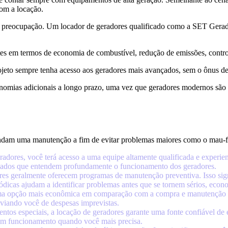
com a locação.
ssa preocupação. Um locador de geradores qualificado como a SET Gerado
ntes em termos de economia de combustível, redução de emissões, contro
rojeto sempre tenha acesso aos geradores mais avançados, sem o ônus de
omias adicionais a longo prazo, uma vez que geradores modernos são 
ndam uma manutenção a fim de evitar problemas maiores como o mau-fu
eradores, você terá acesso a uma equipe altamente qualificada e experie
einados que entendem profundamente o funcionamento dos geradores.
res geralmente oferecem programas de manutenção preventiva. Isso sign
iódicas ajudam a identificar problemas antes que se tornem sérios, eco
uma opção mais econômica em comparação com a compra e manutenção d
iviando você de despesas imprevistas.
ntos especiais, a locação de geradores garante uma fonte confiável de 
em funcionamento quando você mais precisa.