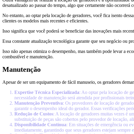
desatualizado ao passar do tempo, algo que certamente não ocorrerá 
No entanto, ao optar pela locação de geradores, você fica isento de
clientes os modelos mais recentes e eficientes.
Isso significa que você poderá se beneficiar das inovações mais rece
Essa constante atualização tecnológica garante que seu negócio ou p
Isso não apenas otimiza o desempenho, mas também pode levar a econ
combustível e manutenção.
Manutenção
Apesar de ser um equipamento de fácil manuseio, os geradores dema
Expertise Técnica Especializada
: Ao optar pela locação de g
necessidade de manutenção será atendida por profissionais tr
Manutenção Preventiva
: Os provedores de locação de gerado
garantir o desempenho ideal do gerador. Essas verificações per
Redução de Custos
: A locação de geradores muitas vezes é 
substituição de peças são cobertos pelo provedor de locação, al
Disponibilidade Contínua
: Em situações de emergência ou eve
imediatamente, garantindo que seus geradores estejam sempre 