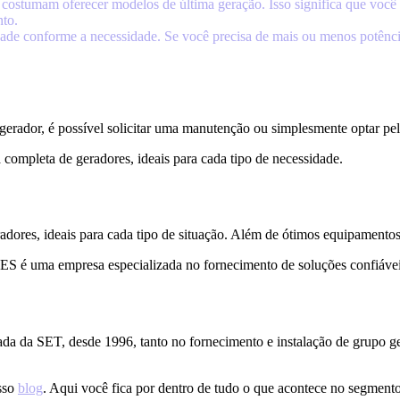
 costumam oferecer modelos de última geração. Isso significa que você 
nto.
idade conforme a necessidade. Se você precisa de mais ou menos potência
rador, é possível solicitar uma manutenção ou simplesmente optar pel
completa de geradores, ideais para cada tipo de necessidade.
adores, ideais para cada tipo de situação. Além de ótimos equipamentos
 uma empresa especializada no fornecimento de soluções confiáveis em
da da SET, desde 1996, tanto no fornecimento e instalação de grupo ger
osso
blog
. Aqui você fica por dentro de tudo o que acontece no segmento