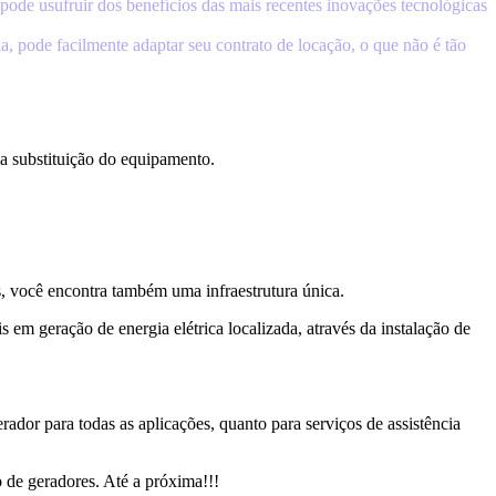
pode usufruir dos benefícios das mais recentes inovações tecnológicas
, pode facilmente adaptar seu contrato de locação, o que não é tão
a substituição do equipamento.
, você encontra também uma infraestrutura única.
 geração de energia elétrica localizada, através da instalação de
ador para todas as aplicações, quanto para serviços de assistência
 de geradores. Até a próxima!!!