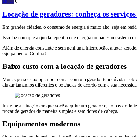
19
0
jan
Locação de geradores: conheça os serviço
Em grandes cidades, o consumo de energia é muito alto, seja em resi
Isso faz com que a queda repentina de energia ou panes no sistema elé
Além de energia constante e sem nenhuma interrupção, alugar gerador
equipamento. Confira!
Baixo custo com a locação de geradores
Muitas pessoas ao optar por contar com um gerador tem dúvidas sobre
alugar tamanhos diferentes e potências de acordo com a sua necessid
Imagine a situação em que você adquire um gerador e, ao passar do 
trocar de gerador de maneira simples e sem dores de cabeça.
Equipamentos modernos
Outra vantagem de realizar a locação de geradores é a oportunidade d