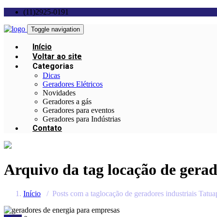
(11)2925-0191
Toggle navigation
Início
Voltar ao site
Categorias
Dicas
Geradores Elétricos
Novidades
Geradores a gás
Geradores para eventos
Geradores para Indústrias
Contato
Arquivo da tag
locação de gerad
Início
/
Posts com a taglocação de geradores industriais Tatua