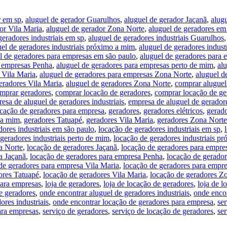
r em sp
,
aluguel de gerador Guarulhos
,
aluguel de gerador Jaçanã
,
alug
or Vila Maria
,
aluguel de gerador Zona Norte
,
aluguel de geradores em
geradores industriais em sp
,
aluguel de geradores industriais Guarulhos
uel de geradores industriais próximo a mim
,
aluguel de geradores indust
l de geradores para empresas em são paulo
,
aluguel de geradores para 
a empresas Penha
,
aluguel de geradores para empresas perto de mim
,
al
 Vila Maria
,
aluguel de geradores para empresas Zona Norte
,
aluguel d
eradores Vila Maria
,
aluguel de geradores Zona Norte
,
comprar aluguel
mprar geradores
,
comprar locação de geradores
,
comprar locação de ger
esa de aluguel de geradores industriais
,
empresa de aluguel de gerador
cação de geradores para empresa
,
geradores
,
geradores elétricos
,
gerad
 a mim
,
geradores Tatuapé
,
geradores Vila Maria
,
geradores Zona Norte
dores industriais em são paulo
,
locação de geradores industriais em sp
,
geradores industriais perto de mim
,
locação de geradores industriais p
a Norte
,
locação de geradores Jaçanã
,
locação de geradores para empre
a Jaçanã
,
locação de geradores para empresa Penha
,
locação de gerado
de geradores para empresa Vila Maria
,
locação de geradores para empr
ores Tatuapé
,
locação de geradores Vila Maria
,
locação de geradores Z
para empresas
,
loja de geradores
,
loja de locação de geradores
,
loja de l
e geradores
,
onde encontrar aluguel de geradores industriais
,
onde encon
ores industriais
,
onde encontrar locação de geradores para empresa
,
se
ara empresas
,
serviço de geradores
,
serviço de locação de geradores
,
ser