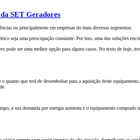
s da SET Geradores
dências ou principalmente em empresas do mais diversos segmentos.
trico seja uma preocupação constante. Por isso, uma das soluções encon
es pode ser uma melhor opção para alguns casos. No texto de hoje, tro
 o quanto que terá de desembolsar para a aquisição deste equipamento
ade.
tempo, a sua demanda por energia aumenta e o equipamento comprado nã
e contar sempre com equipamentos de alta geração. Semelhante ao cenári