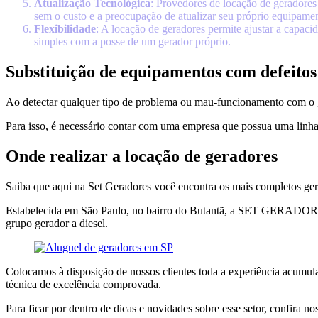
Atualização Tecnológica
: Provedores de locação de geradores
sem o custo e a preocupação de atualizar seu próprio equipame
Flexibilidade
: A locação de geradores permite ajustar a capac
simples com a posse de um gerador próprio.
Substituição de equipamentos com defeitos
Ao detectar qualquer tipo de problema ou mau-funcionamento com o ge
Para isso, é necessário contar com uma empresa que possua uma linha 
Onde realizar a locação de geradores
Saiba que aqui na Set Geradores você encontra os mais completos ger
Estabelecida em São Paulo, no bairro do Butantã, a SET GERADORES é
grupo gerador a diesel.
Colocamos à disposição de nossos clientes toda a experiência acumula
técnica de excelência comprovada.
Para ficar por dentro de dicas e novidades sobre esse setor, confira n