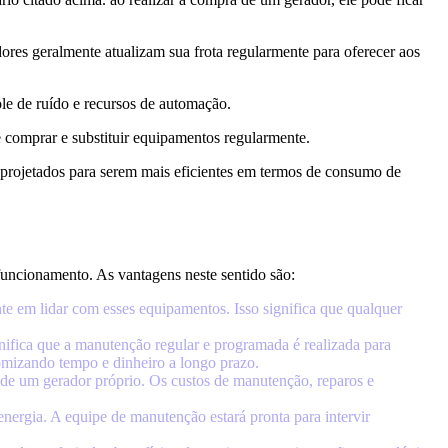
res geralmente atualizam sua frota regularmente para oferecer aos
le de ruído e recursos de automação.
 comprar e substituir equipamentos regularmente.
projetados para serem mais eficientes em termos de consumo de
ncionamento. As vantagens neste sentido são:
nte em lidar com esses equipamentos. Isso significa que qualquer
ifica que a manutenção regular e programada é realizada para
nomizando tempo e dinheiro a longo prazo.
e um gerador próprio. Os custos de manutenção, reparos e
energia. A equipe de manutenção estará pronta para intervir