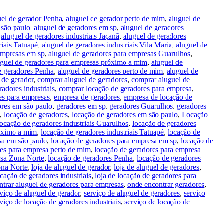
uel de gerador Penha
,
aluguel de gerador perto de mim
,
aluguel de
 são paulo
,
aluguel de geradores em sp
,
aluguel de geradores
,
aluguel de geradores industriais Jaçanã
,
aluguel de geradores
riais Tatuapé
,
aluguel de geradores industriais Vila Maria
,
aluguel de
empresas em sp
,
aluguel de geradores para empresas Guarulhos
,
uguel de geradores para empresas próximo a mim
,
aluguel de
e geradores Penha
,
aluguel de geradores perto de mim
,
aluguel de
 de gerador
,
comprar aluguel de geradores
,
comprar aluguel de
adores industriais
,
comprar locação de geradores para empresa
,
es para empresas
,
empresa de geradores
,
empresa de locação de
ores em são paulo
,
geradores em sp
,
geradores Guarulhos
,
geradores
,
locação de geradores
,
locação de geradores em são paulo
,
Locação
locação de geradores industriais Guarulhos
,
locação de geradores
róximo a mim
,
locação de geradores industriais Tatuapé
,
locação de
sa em são paulo
,
locação de geradores para empresa em sp
,
locação de
res para empresa perto de mim
,
locação de geradores para empresa
esa Zona Norte
,
locação de geradores Penha
,
locação de geradores
ona Norte
,
loja de aluguel de gerador
,
loja de aluguel de geradores
,
ocação de geradores industriais
,
loja de locação de geradores para
trar aluguel de geradores para empresas
,
onde encontrar geradores
,
rviço de aluguel de gerador
,
serviço de aluguel de geradores
,
serviço
viço de locação de geradores industriais
,
serviço de locação de