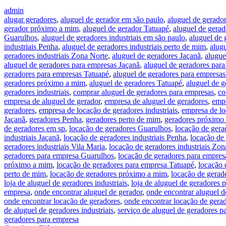
admin
alugar geradores
,
aluguel de gerador em são paulo
,
aluguel de gerado
gerador próximo a mim
,
aluguel de gerador Tatuapé
,
aluguel de gerad
Guarulhos
,
aluguel de geradores industriais em são paulo
,
aluguel de 
industriais Penha
,
aluguel de geradores industriais perto de mim
,
alug
geradores industriais Zona Norte
,
aluguel de geradores Jaçanã
,
alugue
aluguel de geradores para empresas Jaçanã
,
aluguel de geradores par
geradores para empresas Tatuapé
,
aluguel de geradores para empresas
geradores próximo a mim
,
aluguel de geradores Tatuapé
,
aluguel de g
geradores industriais
,
comprar aluguel de geradores para empresas
,
co
empresa de aluguel de gerador
,
empresa de aluguel de geradores
,
empr
geradores
,
empresa de locação de geradores industriais
,
empresa de lo
Jaçanã
,
geradores Penha
,
geradores perto de mim
,
geradores próximo
de geradores em sp
,
locação de geradores Guarulhos
,
locação de gera
industriais Jaçanã
,
locação de geradores industriais Penha
,
locação de 
geradores industriais Vila Maria
,
locação de geradores industriais Zon
geradores para empresa Guarulhos
,
locação de geradores para empres
próximo a mim
,
locação de geradores para empresa Tatuapé
,
locação 
perto de mim
,
locação de geradores próximo a mim
,
locação de gerad
loja de aluguel de geradores industriais
,
loja de aluguel de geradores 
empresa
,
onde encontrar aluguel de gerador
,
onde encontrar aluguel d
onde encontrar locação de geradores
,
onde encontrar locação de gerad
de aluguel de geradores industriais
,
serviço de aluguel de geradores p
geradores para empresa