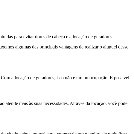
tradas para evitar dores de cabeça é a locação de geradores.
uxemos algumas das principais vantagens de realizar o aluguel desse
. Com a locação de geradores, isso não é um preocupação. É possível
o atende mais às suas necessidades. Através da locação, você pode
o citado acima. ao realizar a compra de um gerador, ele pode ficar