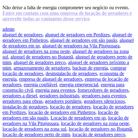
Não deixe a falta de energia comprometer seu negócio ou evento.
Entre em contato com uma empresa de locação de geradores e
aproveite todas as vantagens desse serviço
admin
aluguel de geradores
,
aluguel de geradores em Perdizes
,
aluguel de
geradores em Pinheiros
,
aluguel de geradores em são paulo
,
aluguel
de geradores em sp
,
aluguel de geradores na Vila Pirajussara
,
aluguel de geradores na zona oeste
,
aluguel de geradores na zona
sul
,
aluguel de geradores no Butantã
,
aluguel de geradores perto de
mim
,
aluguel de geradores preço
,
aluguel de geradores próximo a
mim
,
armazenamento de geradores
,
backup de energia
,
comprar
locação de geradores
,
desinstalação de geradores
,
economia de
energia
,
empresa de aluguel de geradores
,
empresa de locação de
geradores
,
energia confiável
,
energia emergencial
,
energia para
construção civil
,
energia para eventos
,
fornecedores de geradores
,
geradores a diesel
,
geradores industriais
,
geradores para eventos
,
geradores para obras
,
geradores portáteis
,
geradores silenciosos
,
instalação de geradores
,
locação de geradores
,
locação de geradores
em Perdizes
,
locação de geradores em Pinheiros
,
locação de
geradores em são paulo
,
Locação de geradores em sp
,
locação de
geradores na Vila Pirajussara
,
locação de geradores na zona oeste
,
locação de geradores na zona sul
,
locação de geradores no Butantã
,
locação de geradores perto de mim
,
locação de geradores preço
,