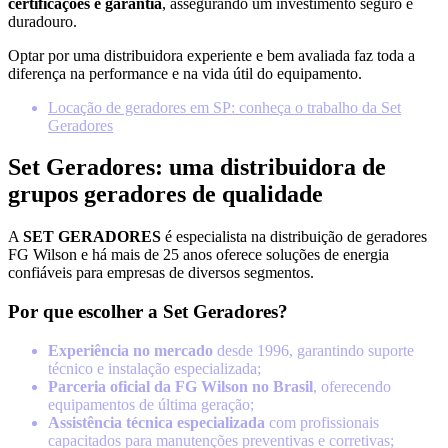
certificações e garantia
, assegurando um investimento seguro e
duradouro.
Optar por uma distribuidora experiente e bem avaliada faz toda a
diferença na performance e na vida útil do equipamento.
Locação de geradores em SP: conheça o trabalho da Set
Geradores
Set Geradores: uma distribuidora de
grupos geradores de qualidade
A
SET GERADORES
é especialista na distribuição de geradores
FG Wilson e há mais de 25 anos oferece soluções de energia
confiáveis para empresas de diversos segmentos.
Por que escolher a Set Geradores?
Experiência no mercado
desde 1996, garantindo suporte
técnico e instalação especializada;
Parceria oficial da FG Wilson no Brasil
, oferecendo
equipamentos de última geração;
Assistência técnica especializada
com profissionais
capacitados para manutenções preventivas e corretivas;