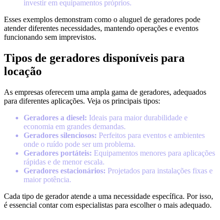
investir em equipamentos próprios.
Esses exemplos demonstram como o aluguel de geradores pode
atender diferentes necessidades, mantendo operações e eventos
funcionando sem imprevistos.
Tipos de geradores disponíveis para
locação
As empresas oferecem uma ampla gama de geradores, adequados
para diferentes aplicações. Veja os principais tipos:
Geradores a diesel:
Ideais para maior durabilidade e
economia em grandes demandas.
Geradores silenciosos:
Perfeitos para eventos e ambientes
onde o ruído pode ser um problema.
Geradores portáteis:
Equipamentos menores para aplicações
rápidas e de menor escala.
Geradores estacionários:
Projetados para instalações fixas e
maior potência.
Cada tipo de gerador atende a uma necessidade específica. Por isso,
é essencial contar com especialistas para escolher o mais adequado.