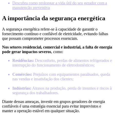
Descubra como prolongar a vida útil do seu gerador com a
manutenção preventiva
A importância da segurança energética
A segurança energética refere-se à capacidade de garantir o
fornecimento contínuo e confiável de eletricidade, evitando falhas
que possam comprometer processos essenciais.
Nos setores residencial, comercial e industrial, a falta de energia
pode gerar impactos severos
, como:
Residências:
Desconforto, perdas de alimentos refrigerados e
interrupção do funcionamento de eletrodomésticos;
Comércios:
Prejuízos com equipamentos paralisados, queda
nas vendas e insatisfação dos clientes;
Indústrias:
Atrasos na produção, perda de insumos e riscos à
segurança dos trabalhadores.
Diante dessas ameaças, investir em grupos geradores de energia
confiáveis é uma estratégia essencial para evitar imprevistos e
manter a operação estável em qualquer situação.