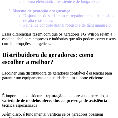
Pintura eletrostática resistente e de longa vida útil.
Sistema de proteção e segurança
Disjuntores de saída com carregador de bateria e cabos
de alta resistência.
Painel de controle digital robusto e de fácil manuseio.
Esses diferenciais fazem com que os geradores FG Wilson sejam a
escolha ideal para empresas e indústrias que não podem correr riscos
com interrupções energéticas.
Distribuidora de geradores: como
escolher a melhor?
Escolher uma distribuidora de geradores confiável é essencial para
garantir um equipamento de qualidade e um suporte eficiente.
É importante considerar a
reputação
da empresa no mercado, a
variedade de modelos oferecidos e a presença de assistência
técnica
especializada.
Além disso, é fundamental verificar se os geradores possuem