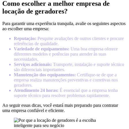
Como escolher a melhor empresa de
locação de geradores?
Para garantir uma experiência tranquila, avalie os seguintes aspectos
ao escolher uma empresa:
Reputação:
Pesquise avaliações de outros clientes e procure
referências de qualidade.
Variedade de equipamentos:
Uma boa empresa oferece
diferentes modelos e potências para atender às suas
necessidades.
Serviços adicionais:
Transporte, instalação e suporte técnico
são diferenciais importantes.
Manutenção dos equipamentos:
Certifique-se de que a
empresa realiza manutenções preventivas e corretivas nos
geradores.
Atendimento 24 horas:
É essencial que a empresa tenha
suporte técnico para resolver problemas rapidamente.
Ao seguir essas dicas, você estará mais preparado para contratar
uma empresa confiável e eficiente.