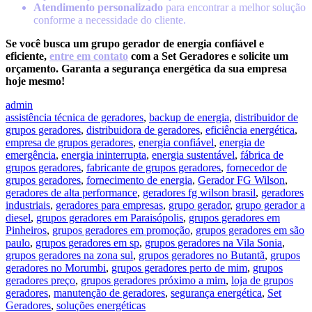
Atendimento personalizado
para encontrar a melhor solução
conforme a necessidade do cliente.
Se você busca um grupo gerador de energia confiável e
eficiente,
entre em contato
com a Set Geradores e solicite um
orçamento. Garanta a segurança energética da sua empresa
hoje mesmo!
admin
assistência técnica de geradores
,
backup de energia
,
distribuidor de
grupos geradores
,
distribuidora de geradores
,
eficiência energética
,
empresa de grupos geradores
,
energia confiável
,
energia de
emergência
,
energia ininterrupta
,
energia sustentável
,
fábrica de
grupos geradores
,
fabricante de grupos geradores
,
fornecedor de
grupos geradores
,
fornecimento de energia
,
Gerador FG Wilson
,
geradores de alta performance
,
geradores fg wilson brasil
,
geradores
industriais
,
geradores para empresas
,
grupo gerador
,
grupo gerador a
diesel
,
grupos geradores em Paraisópolis
,
grupos geradores em
Pinheiros
,
grupos geradores em promoção
,
grupos geradores em são
paulo
,
grupos geradores em sp
,
grupos geradores na Vila Sonia
,
grupos geradores na zona sul
,
grupos geradores no Butantã
,
grupos
geradores no Morumbi
,
grupos geradores perto de mim
,
grupos
geradores preço
,
grupos geradores próximo a mim
,
loja de grupos
geradores
,
manutenção de geradores
,
segurança energética
,
Set
Geradores
,
soluções energéticas