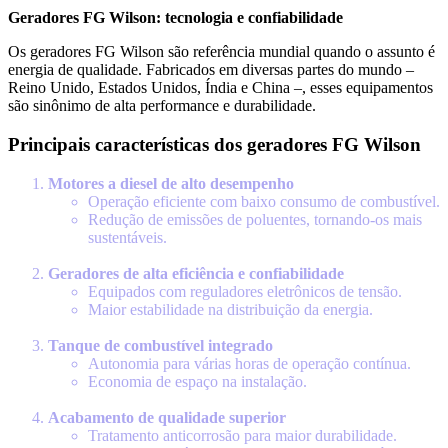
Geradores FG Wilson: tecnologia e confiabilidade
Os geradores FG Wilson são referência mundial quando o assunto é
energia de qualidade. Fabricados em diversas partes do mundo –
Reino Unido, Estados Unidos, Índia e China –, esses equipamentos
são sinônimo de alta performance e durabilidade.
Principais características dos geradores FG Wilson
Motores a diesel de alto desempenho
Operação eficiente com baixo consumo de combustível.
Redução de emissões de poluentes, tornando-os mais
sustentáveis.
Geradores de alta eficiência e confiabilidade
Equipados com reguladores eletrônicos de tensão.
Maior estabilidade na distribuição da energia.
Tanque de combustível integrado
Autonomia para várias horas de operação contínua.
Economia de espaço na instalação.
Acabamento de qualidade superior
Tratamento anticorrosão para maior durabilidade.