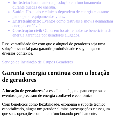
Indústria:
Para manter a produção em funcionamento
durante quedas de energia.
Saúde:
Hospitais e clínicas dependem de energia constante
para operar equipamentos vitais.
Entretenimento:
Eventos como festivais e shows demandam
energia confiável.
Construção civil:
Obras em locais remotos se beneficiam da
energia garantida por geradores alugados.
Essa versatilidade faz com que o aluguel de geradores seja uma
solução essencial para garantir produtividade e segurança em
diversos contextos.
Serviço de Instalação de Grupos Geradores
Garanta energia contínua com a locação
de geradores
A
locação de geradores
é a escolha inteligente para empresas e
eventos que precisam de energia confiável e econômica.
Com benefícios como flexibilidade, economia e suporte técnico
especializado, alugar um gerador elimina preocupações e assegura
que suas operações continuem funcionando perfeitamente.