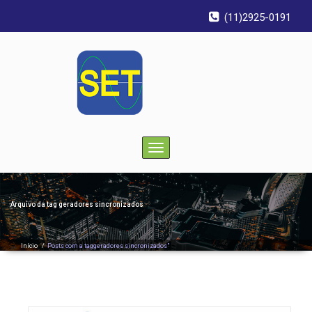
(11)2925-0191
Toggle
navigation
Arquivo da tag
geradores sincronizados
Início
/
Posts com a taggeradores sincronizados"