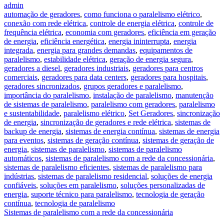
admin
automação de geradores
,
como funciona o paralelismo elétrico
,
conexão com rede elétrica
,
controle de energia elétrica
,
controle de
frequência elétrica
,
economia com geradores
,
eficiência em geração
de energia
,
eficiência energética
,
energia ininterrupta
,
energia
integrada
,
energia para grandes demandas
,
equipamentos de
paralelismo
,
estabilidade elétrica
,
geração de energia segura
,
geradores a diesel
,
geradores industriais
,
geradores para centros
comerciais
,
geradores para data centers
,
geradores para hospitais
,
geradores sincronizados
,
grupos geradores e paralelismo
,
importância do paralelismo
,
instalação de paralelismo
,
manutenção
de sistemas de paralelismo
,
paralelismo com geradores
,
paralelismo
e sustentabilidade
,
paralelismo elétrico
,
Set Geradores
,
sincronização
de energia
,
sincronização de geradores e rede elétrica
,
sistemas de
backup de energia
,
sistemas de energia contínua
,
sistemas de energia
para eventos
,
sistemas de geração contínua
,
sistemas de geração de
energia
,
sistemas de paralelismo
,
sistemas de paralelismo
automáticos
,
sistemas de paralelismo com a rede da concessionária
,
sistemas de paralelismo eficientes
,
sistemas de paralelismo para
indústrias
,
sistemas de paralelismo residencial
,
soluções de energia
confiáveis
,
soluções em paralelismo
,
soluções personalizadas de
energia
,
suporte técnico para paralelismo
,
tecnologia de geração
contínua
,
tecnologia de paralelismo
Sistemas de paralelismo com a rede da concessionária