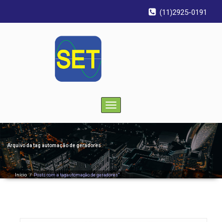
(11)2925-0191
Toggle
navigation
Arquivo da tag
automação de geradores
Início
/
Posts com a tagautomação de geradores"