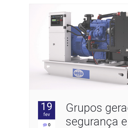
19
Grupos gerad
fev
segurança e
0