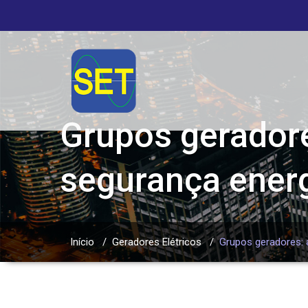
Grupos geradores
segurança ener
Início
/
Geradores Elétricos
/
Grupos geradores: a