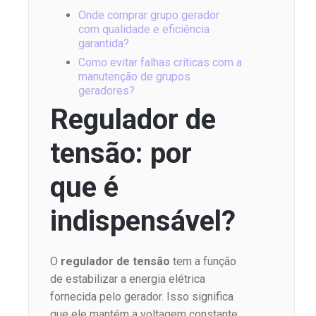
Onde comprar grupo gerador
com qualidade e eficiência
garantida?
Como evitar falhas críticas com a
manutenção de grupos
geradores?
Regulador de
tensão: por
que é
indispensável?
O
regulador de tensão
tem a função
de estabilizar a energia elétrica
fornecida pelo gerador. Isso significa
que ele mantém a voltagem constante,