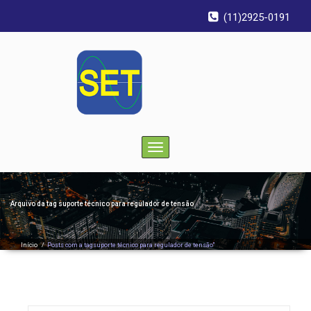
(11)2925-0191
Toggle
navigation
Arquivo da tag
suporte técnico para regulador de tensão
Início
/
Posts com a tagsuporte técnico para regulador de tensão"