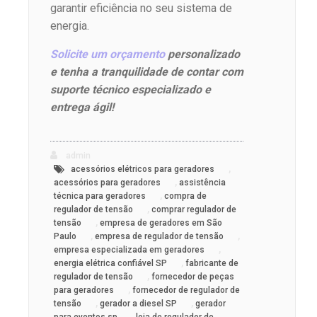
garantir eficiência no seu sistema de
energia.
Solicite um orçamento
personalizado
e tenha a tranquilidade de contar com
suporte técnico especializado e
entrega ágil!
admin
,
acessórios elétricos para geradores
,
acessórios para geradores
assistência
,
técnica para geradores
compra de
,
regulador de tensão
comprar regulador de
,
tensão
empresa de geradores em São
,
,
Paulo
empresa de regulador de tensão
,
empresa especializada em geradores
,
energia elétrica confiável SP
fabricante de
,
regulador de tensão
fornecedor de peças
,
para geradores
fornecedor de regulador de
,
,
tensão
gerador a diesel SP
gerador
,
para eventos sp
loja de regulador de