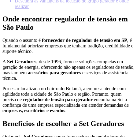
Descubra as vantagens da locação de grupo gerador e onde
realizar
Onde encontrar regulador de tensão em
São Paulo
Quando o assunto é
fornecedor de regulador de tensão em SP
, é
fundamental priorizar empresas que tenham tradição, credibilidade e
suporte técnico.
A
Set Geradores
, desde 1996, fornece soluções completas em
geração de energia, oferecendo não apenas os reguladores de tensão,
mas também
acessórios para geradores
e serviços de assistência
técnica.
Por estar localizada no bairro do Butantã, a empresa atende com
agilidade toda a cidade de São Paulo e região. Portanto, quem
precisa de
regulador de tensão para gerador
encontra na Set a
confiança de uma empresa especializada em atender demandas de
empresas, escritórios e eventos
.
Benefícios de escolher a Set Geradores
Optar pela
Set Geradores
como fornecedora de reguladores de