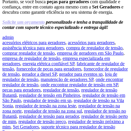
Portanto, se você busca
peças para geradores
com qualidade e
confiança, entre em contato agora mesmo com a
Set Geradores
e
descubra como garantir eficiência no seu sistema de energia.
Solicite um orçamento
personalizado e tenha a tranquilidade de
contar com suporte técnico especializado e entrega ágil!
admin
acessórios elétricos para geradores
,
acessórios para geradores
,
assistência técnica para geradores
,
compra de regulador de tensão
,
comprar regulador de tensão
,
empresa de geradores em São Paulo
,
empresa de regulador de tensão
,
empresa especializada em
geradores
,
energia elétrica confiável SP
,
fabricante de regulador de
tensão
,
fornecedor de peças para geradores
,
fornecedor de regulador
de tensão
,
gerador a diesel SP
,
gerador para eventos sp
,
loja de
regulador de tensão
,
manutenção de geradores SP
,
onde encontrar
regulador de tensão
,
onde encontrar regulador de tensão em SP
,
peças para geradores
,
regulador de tensão
,
regulador de tensão
Butantã
,
regulador de tensão em Pinheiros
,
regulador de tensão em
São Paulo
,
regulador de tensão em sp
,
regulador de tensão na Vila
Sonia
,
regulador de tensão na zona leste
,
regulador de tensão na
zona norte
,
regulador de tensão na zona sul
,
regulador de tensão no
Butantã
,
regulador de tensão para gerador
,
regulador de tensão perto
de mim
,
regulador de tensão preço
,
regulador de tensão próximo a
mim
,
Set Geradores
,
suporte técnico para regulador de tensão