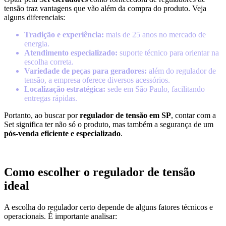
tensão traz vantagens que vão além da compra do produto. Veja
alguns diferenciais:
Tradição e experiência:
mais de 25 anos no mercado de
energia.
Atendimento especializado:
suporte técnico para orientar na
escolha correta.
Variedade de peças para geradores:
além do regulador de
tensão, a empresa oferece diversos acessórios.
Localização estratégica:
sede em São Paulo, facilitando
entregas rápidas.
Portanto, ao buscar por
regulador de tensão em SP
, contar com a
Set significa ter não só o produto, mas também a segurança de um
pós-venda eficiente e especializado
.
Como escolher o regulador de tensão
ideal
A escolha do regulador certo depende de alguns fatores técnicos e
operacionais. É importante analisar: