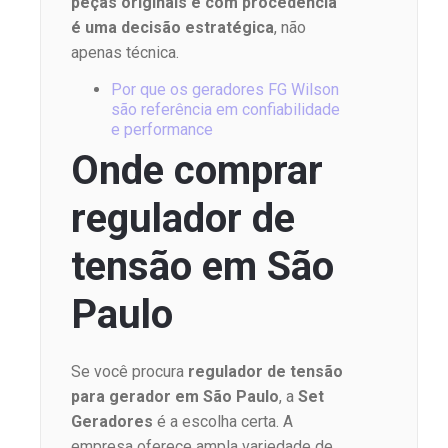
peças originais e com procedência
é uma decisão estratégica
, não
apenas técnica.
Por que os geradores FG Wilson
são referência em confiabilidade
e performance
Onde comprar
regulador de
tensão em São
Paulo
Se você procura
regulador de tensão
para gerador em São Paulo
, a
Set
Geradores
é a escolha certa. A
empresa oferece ampla variedade de