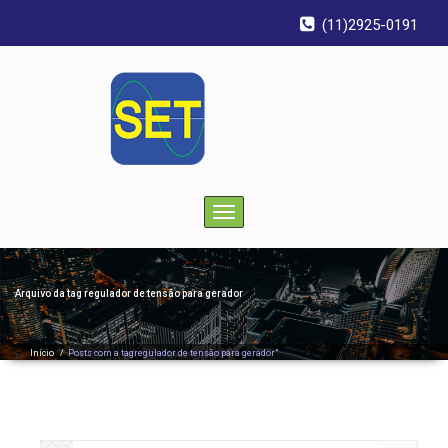
(11)2925-0191
Toggle
navigation
Arquivo da tag
regulador de tensão para gerador
Início
/
Posts com a tagregulador de tensão para gerador"