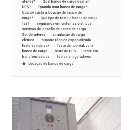
,
atende?
Qual banco de carga usar em
,
,
UPS?
Quando usar banco de carga?
Quanto custa a locação de banco de
,
carga?
Que tipo de teste o banco de carga
,
,
faz?
segurança em sistemas elétricos
,
serviços de locação de banco de carga
,
Set Geradores
simulação de carga
,
,
elétrica
suporte técnico especializado
,
teste de nobreak
Teste de nobreak com
,
,
banco de carga
teste de UPS
teste em
,
transformadores
testes em geradores
Locação de banco de carga