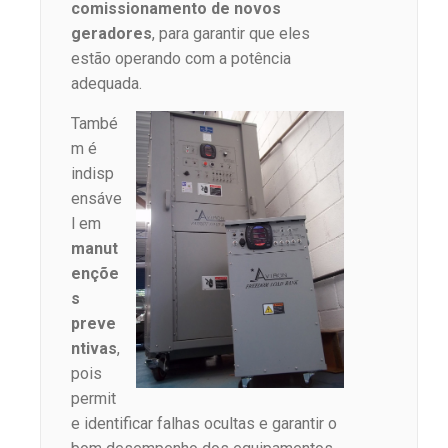
comissionamento de novos
geradores
, para garantir que eles
estão operando com a potência
adequada.
També
m é
indisp
ensáve
l em
manut
ençõe
s
preve
ntivas
,
pois
permit
e identificar falhas ocultas e garantir o