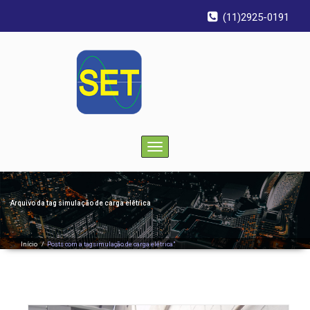
(11)2925-0191
Toggle
navigation
Arquivo da tag
simulação de carga elétrica
Início
/
Posts com a tagsimulação de carga elétrica"