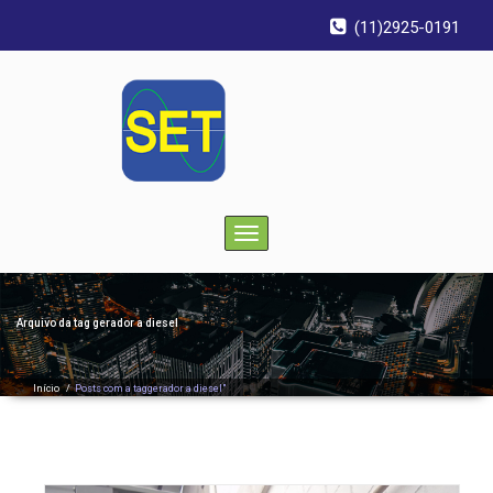
(11)2925-0191
Toggle
navigation
Arquivo da tag
gerador a diesel
Início
/
Posts com a taggerador a diesel"