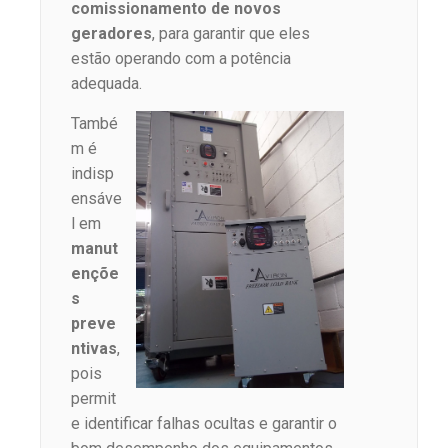
comissionamento de novos
geradores
, para garantir que eles
estão operando com a potência
adequada.
També
m é
indisp
ensáve
l em
manut
ençõe
s
preve
ntivas
,
pois
permit
e identificar falhas ocultas e garantir o