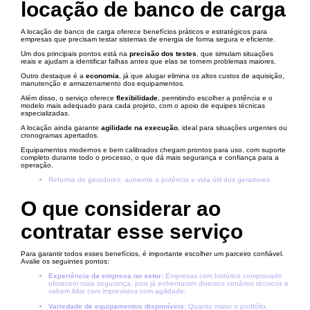
locação de banco de carga
A locação de banco de carga oferece benefícios práticos e estratégicos para
empresas que precisam testar sistemas de energia de forma segura e eficiente.
Um dos principais pontos está na
precisão dos testes
, que simulam situações
reais e ajudam a identificar falhas antes que elas se tornem problemas maiores.
Outro destaque é a
economia
, já que alugar elimina os altos custos de aquisição,
manutenção e armazenamento dos equipamentos.
Além disso, o serviço oferece
flexibilidade
, permitindo escolher a potência e o
modelo mais adequado para cada projeto, com o apoio de equipes técnicas
especializadas.
A locação ainda garante
agilidade na execução
, ideal para situações urgentes ou
cronogramas apertados.
Equipamentos modernos e bem calibrados chegam prontos para uso, com suporte
completo durante todo o processo, o que dá mais segurança e confiança para a
operação.
Reforma de geradores: aumente a potência e vida útil dos geradores
O que considerar ao
contratar esse serviço
Para garantir todos esses benefícios, é importante escolher um parceiro confiável.
Avalie os seguintes pontos:
Experiência da empresa no setor:
Empresas com histórico comprovado
oferecem mais segurança, pois já enfrentaram diversos cenários técnicos e
sabem lidar com imprevistos com agilidade;
Variedade de equipamentos disponíveis:
Quanto maior o portfólio,