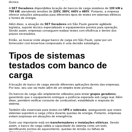
técnico.
A
SET Geradores
disponibiliza locação de bancos de carga resistivos de
100 kW a
700 kW
, atendendo tensões de
220V, 380V, 440V e 480V
. Portanto, a empresa
oferece soluções adequadas para diferentes tipos de testes em sistemas elétricos
e fontes de energia.
Além disso, a atuação da
SET Geradores
em São Paulo garante agilidade
logística, suporte técnico especializado e equipamentos prontos para operação.
Sendo assim, empresas conseguem realizar testes com eficiência e dentro dos
prazos necessários.
Então, ao buscar onde alugar banco de carga em São Paulo, optar por um
fornecedor com know-how comprovado é uma decisão estratégica.
Tipos de sistemas
testados com banco de
carga
A locação de banco de carga atende diferentes aplicações dentro das empresas.
Por isso, seu uso vai muito além de um simples teste pontual.
Os bancos de carga são amplamente utilizados para testar
grupos geradores
,
garantindo que o equipamento entregue a potência esperada sob carga real. Além
disso, permitem verificar consumo de combustível, estabilidade e resposta do
sistema.
Também são essenciais para testes em
UPS e nobreaks
, assegurando que esses
sistemas suportem a carga crítica durante quedas de energia. Portanto, empresas
evitam surpresas em situações de emergência.
Outro uso importante está em
transformadores e instalações elétricas
. Sendo
assim, o banco de carga valida a capacidade do sistema como um todo,
identificando pontos de aquecimento, quedas de tensão ou falhas de