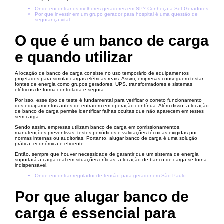
Onde encontrar os melhores geradores em SP? Conheça a Set Geradores
Por que investir em um grupo gerador para hospital é uma questão de
segurança vital
O que é u
m
banco de carga
e quando utilizar
A locação de banco de carga consiste no uso temporário de equipamentos
projetados para simular cargas elétricas reais. Assim, empresas conseguem testar
fontes de energia como grupos geradores, UPS, transformadores e sistemas
elétricos de forma controlada e segura.
Por isso, esse tipo de teste é fundamental para verificar o correto funcionamento
dos equipamentos antes de entrarem em operação contínua. Além disso, a locação
de banco de carga permite identificar falhas ocultas que não aparecem em testes
sem carga.
Sendo assim, empresas utilizam banco de carga em comissionamentos,
manutenções preventivas, testes periódicos e validações técnicas exigidas por
normas internas ou auditorias. Portanto, alugar banco de carga é uma solução
prática, econômica e eficiente.
Então, sempre que houver necessidade de garantir que um sistema de energia
suportará a carga real em situações críticas, a locação de banco de carga se torna
indispensável.
Onde encontrar regulador de tensão para gerador em São Paulo
Por que alugar banco de
carga é essencial para