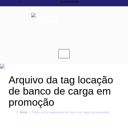
(11)2925-0191
Toggle
navigation
Arquivo da tag
locação
de banco de carga em
promoção
Início
/
Posts com a taglocação de banco de carga em promoção"