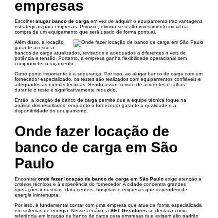
empresas
Escolher
alugar banco de carga
em vez de adquirir o equipamento traz vantagens
estratégicas para empresas. Primeiro, elimina-se o alto investimento inicial na
compra de um equipamento que será usado de forma pontual.
Além disso, a locação
garante acesso a
bancos de carga atualizados, revisados e adequados a diferentes níveis de
potência e tensão. Portanto, a empresa ganha flexibilidade operacional sem
comprometer o orçamento.
Outro ponto importante é a segurança. Por isso, ao alugar banco de carga com um
fornecedor especializado, os testes são realizados com equipamentos confiáveis e
adequados às normas técnicas. Sendo assim, o risco de acidentes e falhas
durante o teste é significativamente reduzido.
Então, a locação de banco de carga permite que a equipe técnica foque na
análise dos resultados, enquanto o fornecedor garante a qualidade e a
disponibilidade do equipamento.
Onde fazer locação de
banco de carga em São
Paulo
Encontrar
onde fazer locação de banco de carga em São Paulo
exige atenção a
critérios técnicos e à experiência do fornecedor. A cidade concentra grandes
operações industriais, data centers, hospitais e empresas que dependem de
energia ininterrupta.
Por isso, é fundamental contar com uma empresa que atue de forma especializada
em sistemas de energia. Nesse cenário, a
SET Geradores
se destaca como
referência em locação de banco de carga para empresas que exigem alto padrão