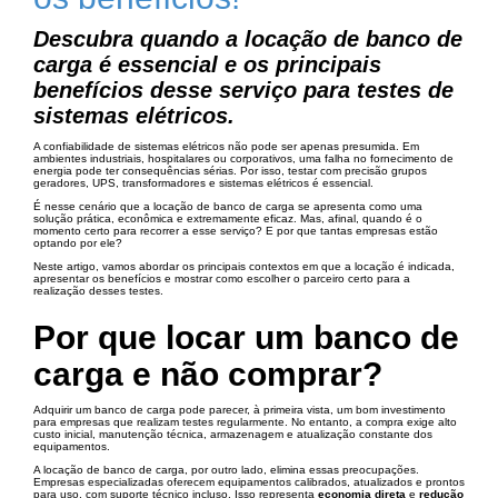
Descubra quando a locação de banco de
carga é essencial e os principais
benefícios desse serviço para testes de
sistemas elétricos.
A confiabilidade de sistemas elétricos não pode ser apenas presumida. Em
ambientes industriais, hospitalares ou corporativos, uma falha no fornecimento de
energia pode ter consequências sérias. Por isso, testar com precisão grupos
geradores, UPS, transformadores e sistemas elétricos é essencial.
É nesse cenário que a locação de banco de carga se apresenta como uma
solução prática, econômica e extremamente eficaz. Mas, afinal, quando é o
momento certo para recorrer a esse serviço? E por que tantas empresas estão
optando por ele?
Neste artigo, vamos abordar os principais contextos em que a locação é indicada,
apresentar os benefícios e mostrar como escolher o parceiro certo para a
realização desses testes.
Por que locar um banco de
carga e não comprar?
Adquirir um banco de carga pode parecer, à primeira vista, um bom investimento
para empresas que realizam testes regularmente. No entanto, a compra exige alto
custo inicial, manutenção técnica, armazenagem e atualização constante dos
equipamentos.
A locação de banco de carga, por outro lado, elimina essas preocupações.
Empresas especializadas oferecem equipamentos calibrados, atualizados e prontos
para uso, com suporte técnico incluso. Isso representa
economia direta
e
redução