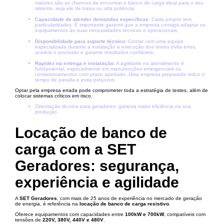
maiores são as chances de encontrar o banco de carga ideal para o seu
sistema, seja ele de baixa ou alta potência;
Capacidade de atender demandas específicas:
Cada projeto tem
particularidades. É importante garantir que a empresa consiga adaptar os
equipamentos às suas necessidades técnicas e operacionais;
Disponibilidade para suporte técnico:
Contar com uma equipe
especializada durante a instalação e execução dos testes evita erros,
acelera o processo e garante resultados confiáveis;
Rapidez na entrega e instalação:
A agilidade no atendimento é
fundamental, especialmente em manutenções emergenciais ou
comissionamentos com prazo apertado. Uma empresa preparada reduz o
tempo de parada e evita prejuízos.
Optar pela empresa errada pode comprometer toda a estratégia de testes, além de
colocar sistemas críticos em risco.
Orientação técnica para geradores: garanta maior eficiência na sua
produção
Locação de banco de
carga com a SET
Geradores: segurança,
experiência e agilidade
A
SET Geradores
, com mais de 25 anos de experiência no mercado de geração
de energia, é referência na
locação de banco de carga resistivo
.
Oferece equipamentos com capacidades entre
100kW e 700kW
, compatíveis com
tensões de
220V, 380V, 440V e 480V
.