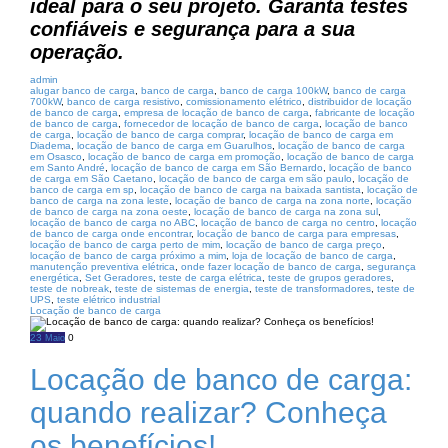
ideal para o seu projeto. Garanta testes
confiáveis e segurança para a sua
operação.
admin
alugar banco de carga
,
banco de carga
,
banco de carga 100kW
,
banco de carga
700kW
,
banco de carga resistivo
,
comissionamento elétrico
,
distribuidor de locação
de banco de carga
,
empresa de locação de banco de carga
,
fabricante de locação
de banco de carga
,
fornecedor de locação de banco de carga
,
locação de banco
de carga
,
locação de banco de carga comprar
,
locação de banco de carga em
Diadema
,
locação de banco de carga em Guarulhos
,
locação de banco de carga
em Osasco
,
locação de banco de carga em promoção
,
locação de banco de carga
em Santo André
,
locação de banco de carga em São Bernardo
,
locação de banco
de carga em São Caetano
,
locação de banco de carga em são paulo
,
locação de
banco de carga em sp
,
locação de banco de carga na baixada santista
,
locação de
banco de carga na zona leste
,
locação de banco de carga na zona norte
,
locação
de banco de carga na zona oeste
,
locação de banco de carga na zona sul
,
locação de banco de carga no ABC
,
locação de banco de carga no centro
,
locação
de banco de carga onde encontrar
,
locação de banco de carga para empresas
,
locação de banco de carga perto de mim
,
locação de banco de carga preço
,
locação de banco de carga próximo a mim
,
loja de locação de banco de carga
,
manutenção preventiva elétrica
,
onde fazer locação de banco de carga
,
segurança
energética
,
Set Geradores
,
teste de carga elétrica
,
teste de grupos geradores
,
teste de nobreak
,
teste de sistemas de energia
,
teste de transformadores
,
teste de
UPS
,
teste elétrico industrial
Locação de banco de carga
23
0
Maio
Locação de banco de carga:
quando realizar? Conheça
os benefícios!