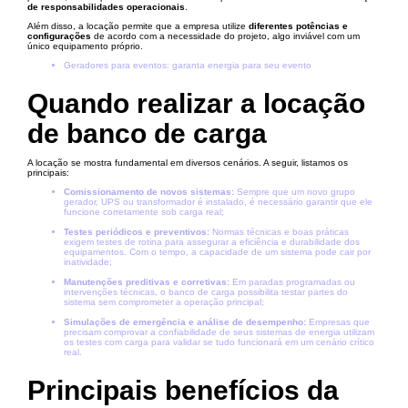
de responsabilidades operacionais
.
Além disso, a locação permite que a empresa utilize
diferentes potências e
configurações
de acordo com a necessidade do projeto, algo inviável com um
único equipamento próprio.
Geradores para eventos: garanta energia para seu evento
Quando realizar a locação
de banco de carga
A locação se mostra fundamental em diversos cenários. A seguir, listamos os
principais:
Comissionamento de novos sistemas:
Sempre que um novo grupo
gerador, UPS ou transformador é instalado, é necessário garantir que ele
funcione corretamente sob carga real;
Testes periódicos e preventivos:
Normas técnicas e boas práticas
exigem testes de rotina para assegurar a eficiência e durabilidade dos
equipamentos. Com o tempo, a capacidade de um sistema pode cair por
inatividade;
Manutenções preditivas e corretivas:
Em paradas programadas ou
intervenções técnicas, o banco de carga possibilita testar partes do
sistema sem comprometer a operação principal;
Simulações de emergência e análise de desempenho:
Empresas que
precisam comprovar a confiabilidade de seus sistemas de energia utilizam
os testes com carga para validar se tudo funcionará em um cenário crítico
real.
Principais benefícios da