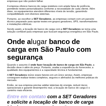
empresas que não podem falhar.
A empresa oferece bancos de carga resistivos com ampla faixa de potência,
permitindo testes personalizados conforme a necessidade de cada cliente. Além
disso, os equipamentos atendem diferentes níveis de tensão, garantindo
compatibilidade com diversos sistemas.
Portanto, ao escolher a
SET Geradores
, as empresas contam com um parceiro
técnico preparado para apoiar testes em grupos geradores, UPS, transformadores
e instalações elétricas.
Sendo assim, a locação de banco de carga com a
SET Geradores
se torna uma
solução confiável para empresas que buscam segurança energética em São Paulo.
Onde a
lugar
banco de
carga em São Paulo com
segurança
Quando o assunto é
onde fazer locação de banco de carga em São Paulo
, a
decisão deve ir além do preço. Portanto, avaliar a experiência do fornecedor, a
qualidade dos equipamentos e a capacidade técnica é fundamental.
A
SET Geradores
reúne esses fatores em um único serviço. Assim, empresas
conseguem realizar testes completos, seguros e alinhados às melhores práticas do
mercado.
Então, se sua empresa precisa validar sistemas de energia, reduzir riscos
operacionais e garantir desempenho real, a locação de banco de carga é o
caminho mais eficiente.
Entre em contato
com a SET Geradores
e solicite a locação de banco de carga