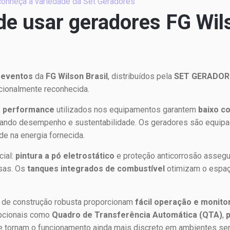
conheça a variedade da Set Geradores
de usar geradores FG Wi
 eventos
da
FG Wilson Brasil
, distribuídos pela
SET GERADOR
acionalmente reconhecida.
ta performance
utilizados nos equipamentos garantem
baixo c
nhando desempenho e sustentabilidade. Os geradores são equi
ade na energia fornecida.
cial:
pintura a pó eletrostático
e proteção anticorrosão assegu
sas. Os
tanques integrados de combustível
otimizam o espaç
de construção robusta proporcionam
fácil operação e monit
opcionais como
Quadro de Transferência Automática (QTA)
,
ue tornam o funcionamento ainda mais discreto em ambientes sen