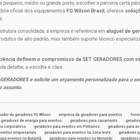
 pequeno, médio ou grande porte, escolher a parceria certa par
uidora oficial dos equipamentos
FG Wilson Brasil
, oferece
soluç
e.
trutura consolidada, a empresa é referência em
aluguel de ge
rodutos de alto padrão, mas também suporte técnico especiali
ficiência definem o compromisso da SET GERADORES com se
a detalhe, a escolha é clara.
GERADORES e solicite um orçamento personalizado para o seu
o assunto.
,
,
buidor de geradores FG Wilson
empresa de geradores para eventos
forne
,
,
,
geradores de energia para eventos
geradores para casamento
gerador
,
,
os corporativos
geradores para eventos em Pinheiros
geradores para e
,
,
eventos empresariais
geradores para eventos na zona leste
geradores p
,
,
para eventos no Butantã
geradores para eventos no Morumbi
geradores 