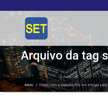
Arquivo da tag
s
Início
/
Posts com a tagsoluções em energia para