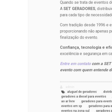
Quando se trata de eventos de
A
SET GERADORES
, distrib
para cada tipo de necessidad
Com tradição desde 1996 e es
proporcionando não apenas p
finalização do evento.
Confiança, tecnologia e e
excelência e segurança em cad
Entre em contato
com a SET 
evento com quem entende d
admin
,
aluguel de geradores
distri
geradores a diesel para eventos
,
ao ar livre
geradores para event
,
eventos em sp
geradores para 
,
eventos na zona sul
geradores 