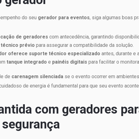
esempenho do seu
gerador para eventos
, siga algumas boas p
ocação de geradores
com antecedência, garantindo disponibil
técnico prévio
para assegurar a compatibilidade da solução.
or oferece suporte técnico especializado
antes, durante e 
com
tanque integrado
e
painéis digitais
para facilitar o monito
de de
carenagem silenciada
se o evento ocorrer em ambientes 
cuidadoso de energia é fundamental para que seu evento aconteç
antida com geradores par
m segurança