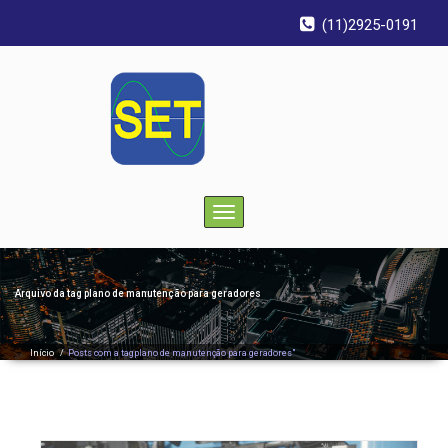
(11)2925-0191
Toggle
navigation
Arquivo da tag
plano de manutenção para geradores
Início
/
Posts com a tagplano de manutenção para geradores"