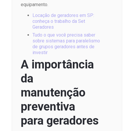
equipamento.
Locação de geradores em SP:
conheça o trabalho da Set
Geradores
Tudo o que você precisa saber
sobre sistemas para paralelismo
de grupos geradores antes de
investir
A importância
da
manutenção
preventiva
para geradores