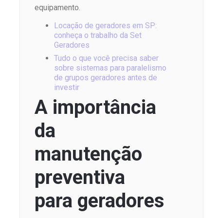
equipamento.
Locação de geradores em SP:
conheça o trabalho da Set
Geradores
Tudo o que você precisa saber
sobre sistemas para paralelismo
de grupos geradores antes de
investir
A importância
da
manutenção
preventiva
para geradores