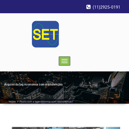
(11)2925-0191
Toggle
navigation
Arquivo da tag
economia com manutenção
Início
/
Posts com a tageconomia com manutenção"