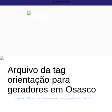
(11)2925-0191
Toggle
navigation
Arquivo da tag
orientação para
geradores em Osasco
Início
/
Posts com a tagorientação para geradores em Osasco"