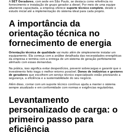
A
SET Geradores
, com sede em São Paulo, se destaca como referência no
fornecimento e instalação de grupo gerador a diesel. Por meio de uma equipe
altamente capacitada, a empresa oferece
suporte técnico completo
, desde o
estudo inicial até a implementação do sistema ideal para cada projeto.
A importância da
orientação técnica no
fornecimento de energia
Orientação técnica de qualidade
vai muito além de simplesmente instalar um
equipamento. Ela começa com a análise detalhada das necessidades energéticas
da empresa e termina com a entrega de um sistema de geração perfeitamente
alinhado com essas demandas.
Na prática, isso significa evitar desperdícios, prevenir sobrecargas e garantir que o
investimento feito traga o melhor retorno possível.
Donos de indústrias e gestores
de geradores
que escolhem um serviço técnico especializado estão priorizando a
segurança, a eficiência e a sustentabilidade do seu negócio.
Além disso, contar com um suporte técnico contínuo ajuda a manter o sistema
sempre atualizado e em conformidade com normas e exigências regulatórias.
Levantamento
personalizado de carga: o
primeiro passo para
eficiência