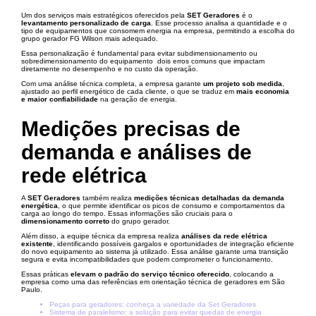
Um dos serviços mais estratégicos oferecidos pela
SET Geradores
é o
levantamento personalizado de carga
. Esse processo analisa a quantidade e o
tipo de equipamentos que consomem energia na empresa, permitindo a escolha do
grupo gerador FG Wilson mais adequado.
Essa personalização é fundamental para evitar subdimensionamento ou
sobredimensionamento do equipamento dois erros comuns que impactam
diretamente no desempenho e no custo da operação.
Com uma análise técnica completa, a empresa garante
um projeto sob medida
,
ajustado ao perfil energético de cada cliente, o que se traduz em
mais economia
e maior confiabilidade
na geração de energia.
Medições precisas de
demanda e análises de
rede elétrica
A
SET Geradores
também realiza
medições técnicas detalhadas da demanda
energética
, o que permite identificar os picos de consumo e comportamentos da
carga ao longo do tempo. Essas informações são cruciais para o
dimensionamento correto
do grupo gerador.
Além disso, a equipe técnica da empresa realiza
análises da rede elétrica
existente
, identificando possíveis gargalos e oportunidades de integração eficiente
do novo equipamento ao sistema já utilizado. Essa análise garante uma transição
segura e evita incompatibilidades que podem comprometer o funcionamento.
Essas práticas
elevam o padrão do serviço técnico oferecido
, colocando a
empresa como uma das referências em orientação técnica de geradores em São
Paulo.
Peças para geradores: conheça a variedade da Set Geradores
Sistema de paralelismo: a solução para evitar quedas de energia