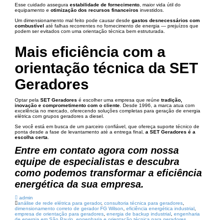
Esse cuidado assegura
estabilidade de fornecimento
, maior vida útil do
equipamento e
otimização dos recursos financeiros
investidos.
Um dimensionamento mal feito pode causar desde
gastos desnecessários com
combustível
até falhas recorrentes no fornecimento de energia — prejuízos que
podem ser evitados com uma orientação técnica bem estruturada.
Mais eficiência com a
orientação técnica da SET
Geradores
Optar pela
SET Geradores
é escolher uma empresa que reúne
tradição,
inovação e comprometimento com o cliente
. Desde 1996, a marca atua com
excelência no mercado, oferecendo soluções completas para geração de energia
elétrica com grupos geradores a diesel.
Se você está em busca de um parceiro confiável, que ofereça suporte técnico de
ponta desde a fase de levantamento até a entrega final,
a SET Geradores é a
escolha certa
.
Entre em contato agora com nossa
equipe de especialistas e descubra
como podemos transformar a eficiência
energética da sua empresa.
admin
análise de rede elétrica para gerador
,
consultoria técnica para geradores
,
dimensionamento correto de gerador FG Wilson
,
eficiência energética industrial
,
empresa de orientação para geradores
,
energia de backup industrial
,
engenharia
de energia em São Paulo
,
engenharia e orientação técnica para geradores
,