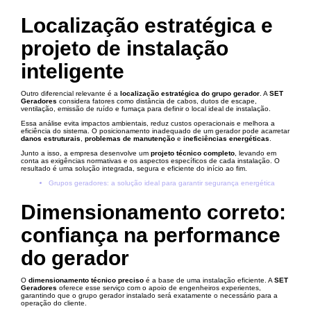
Localização estratégica e
projeto de instalação
inteligente
Outro diferencial relevante é a
localização estratégica do grupo gerador
. A
SET
Geradores
considera fatores como distância de cabos, dutos de escape,
ventilação, emissão de ruído e fumaça para definir o local ideal de instalação.
Essa análise evita impactos ambientais, reduz custos operacionais e melhora a
eficiência do sistema. O posicionamento inadequado de um gerador pode acarretar
danos estruturais
,
problemas de manutenção
e
ineficiências energéticas
.
Junto a isso, a empresa desenvolve um
projeto técnico completo
, levando em
conta as exigências normativas e os aspectos específicos de cada instalação. O
resultado é uma solução integrada, segura e eficiente do início ao fim.
Grupos geradores: a solução ideal para garantir segurança energética
Dimensionamento correto:
confiança na performance
do gerador
O
dimensionamento técnico preciso
é a base de uma instalação eficiente. A
SET
Geradores
oferece esse serviço com o apoio de engenheiros experientes,
garantindo que o grupo gerador instalado será exatamente o necessário para a
operação do cliente.