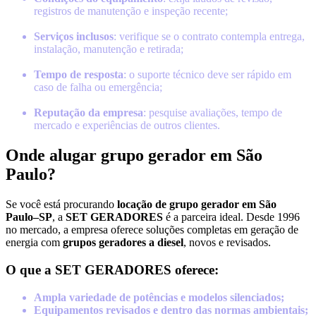
registros de manutenção e inspeção recente;
Serviços inclusos
: verifique se o contrato contempla entrega,
instalação, manutenção e retirada;
Tempo de resposta
: o suporte técnico deve ser rápido em
caso de falha ou emergência;
Reputação da empresa
: pesquise avaliações, tempo de
mercado e experiências de outros clientes.
Onde alugar grupo gerador em São
Paulo?
Se você está procurando
locação de grupo gerador em São
Paulo–SP
, a
SET GERADORES
é a parceira ideal. Desde 1996
no mercado, a empresa oferece soluções completas em geração de
energia com
grupos geradores a diesel
, novos e revisados.
O que a SET GERADORES oferece:
Ampla variedade de potências e modelos silenciados;
Equipamentos revisados e dentro das normas ambientais;