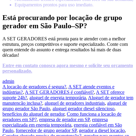
Equipamentos prontos para uso imediato.
Está procurando por locação de grupo
gerador em São Paulo–SP?
A SET GERADORES está pronta para te atender com a melhor
estrutura, preços competitivos e suporte especializado. Conte com
quem entende do assunto e entrega resultados há mais de duas
décadas!
Entre em contato conosco agora mesmo e solicite seu orçamento
personalizado.
admin
A locação de geradores é segura?
,
A SET atende eventos e
indústrias?
,
A SET GERADORES é confiável?
,
A SET oferece
suporte 24h?
,
aluguel de energia temporária
,
Aluguel de gerador tem
manutenção inclusa?
,
aluguel de geradores industriais
,
aluguel de
grupo gerador São Paulo
,
aluguel gerador diesel silencioso
,
benefícios do aluguel de gerador
,
Como funciona a locação de
geradores em SP?
,
empresa de gerador em SP
,
empresa
especializada em energia temporária
,
energia confiável em São
Paulo
,
fornecedor de grupo gerador SP
,
gerador a diesel locação
,
Gerador alugado precisa de manutenção?
,
gerador para eventos sp
,