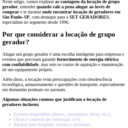
Neste artigo, vamos explorar
as vantagens da locação de grupo
gerador
, entender
quando vale a pena alugar ao invés de
comprar
e te mostrar
onde encontrar locação de geradores em
São Paulo–SP
, com destaque para a
SET GERADORES
,
especialista no segmento desde 1996.
Por que considerar a locação de grupo
gerador?
Alugar um grupo gerador é uma escolha inteligente para empresas e
eventos que precisam garantir
fornecimento de energia elétrica
com confiabilidade
, mas sem os custos de aquisição e manutenção
de um equipamento próprio.
Além disso, a locação evita preocupações com obsolescência
tecnológica, armazenamento e questões de transporte, especialmente
em demandas pontuais ou sazonais.
Algumas situações comuns que justificam a locação de
geradores incluem:
Eventos temporários (shows, casamentos, feiras, etc.);
Obras e canteiros de construção civil;
Backup para hospitais, escolas e indústrias;