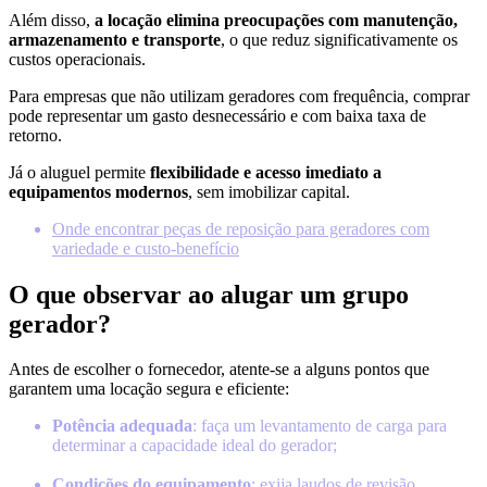
Além disso,
a locação elimina preocupações com manutenção,
armazenamento e transporte
, o que reduz significativamente os
custos operacionais.
Para empresas que não utilizam geradores com frequência, comprar
pode representar um gasto desnecessário e com baixa taxa de
retorno.
Já o aluguel permite
flexibilidade e acesso imediato a
equipamentos modernos
, sem imobilizar capital.
Onde encontrar peças de reposição para geradores com
variedade e custo-benefício
O que observar ao alugar um grupo
gerador?
Antes de escolher o fornecedor, atente-se a alguns pontos que
garantem uma locação segura e eficiente:
Potência adequada
: faça um levantamento de carga para
determinar a capacidade ideal do gerador;
Condições do equipamento
: exija laudos de revisão,