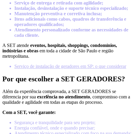
Serviço de entrega e retirada com agilidade;
Instalação, desinstalação e suporte técnico especializado;
Manutenção preventiva e corretiva inclusa;
Itens adicionais como cabos, quadros de transferência e
operadores qualificados;
Atendimento personalizado conforme as necessidades de
cada cliente.
A SET atende
eventos, hospitais, shoppings, condomínios,
indústrias e obras
em toda a cidade de São Paulo e região
metropolitana.
Serviço de instalação de geradores em SP: o que considerar
Por que escolher a SET GERADORES?
Além da experiência comprovada, a SET GERADORES se
diferencia por sua
excelência no atendimento
, compromisso com a
qualidade e agilidade em todas as etapas do processo.
Com a SET, você garante:
Segurança e tranquilidade para seu projeto;
Energia confiável, onde e quando precisar;
Atendimento técnico especializado com foco na sua demanda;