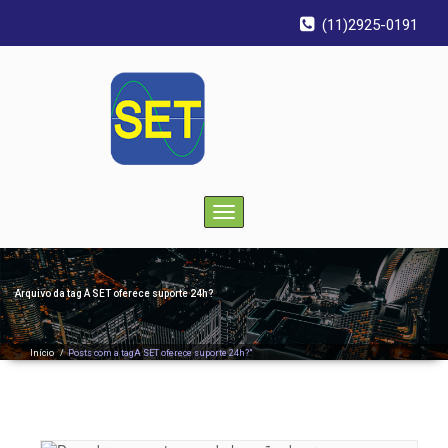
(11)2925-0191
Toggle
navigation
Arquivo da tag
A SET oferece suporte 24h?
Início
/
Posts com a tagA SET oferece suporte 24h?"