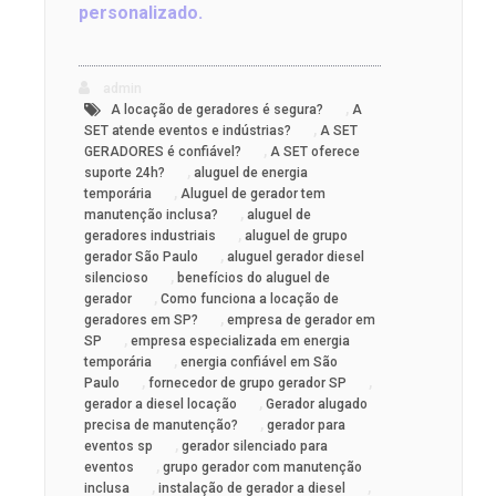
personalizado.
admin
,
A locação de geradores é segura?
A
,
SET atende eventos e indústrias?
A SET
,
GERADORES é confiável?
A SET oferece
,
suporte 24h?
aluguel de energia
,
temporária
Aluguel de gerador tem
,
manutenção inclusa?
aluguel de
,
geradores industriais
aluguel de grupo
,
gerador São Paulo
aluguel gerador diesel
,
silencioso
benefícios do aluguel de
,
gerador
Como funciona a locação de
,
geradores em SP?
empresa de gerador em
,
SP
empresa especializada em energia
,
temporária
energia confiável em São
,
,
Paulo
fornecedor de grupo gerador SP
,
gerador a diesel locação
Gerador alugado
,
precisa de manutenção?
gerador para
,
eventos sp
gerador silenciado para
,
eventos
grupo gerador com manutenção
,
,
inclusa
instalação de gerador a diesel