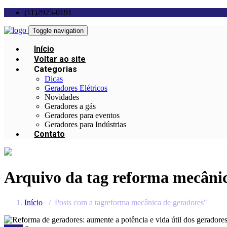
(11)2925-0191
Toggle navigation
Início
Voltar ao site
Categorias
Dicas
Geradores Elétricos
Novidades
Geradores a gás
Geradores para eventos
Geradores para Indústrias
Contato
Arquivo da tag
reforma mecânic
Início
/
Posts com a tagreforma mecânica de geradores"