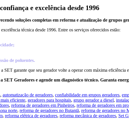
onfiança e excelência desde 1996
erecendo soluções completas em reforma e atualização de grupos g
excelência técnica desde 1996. Entre os serviços oferecidos estão:
ocidade;
ssão de poluentes.
, a SET garante que seu gerador volte a operar com máxima eficiência e
a SET Geradores e agende um diagnóstico técnico. Garanta energi
s
,
automatização de geradores
,
confiabilidade em grupos geradores
,
emp
 mais eficiente
,
geradores para hospitais
,
grupo gerador a diesel
,
instala
dores
,
reforma de geradores em Pinheiros
,
reforma de geradores em pr
zona norte
,
reforma de geradores no Butantã
,
reforma de geradores no
im
,
reforma elétrica de geradores
,
reforma mecânica de geradores
,
Set G