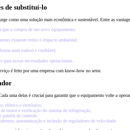
 de substituí-lo
urge como uma solução mais econômica e sustentável. Entre as vantage
ta que a compra de um novo equipamento;
ento existente reduz o impacto ambiental;
orma mais estável e confiável;
o para novas necessidades operacionais.
erviço é feito por uma empresa com know-how no setor.
ador
Cada uma delas é crucial para garantir que o equipamento volte a op
 elétrico e eletrônico;
 de motor e verificação do sistema de refrigeração;
 painéis de controle;
dernos, automatização e inclusão de reguladores de velocidade.