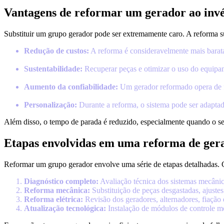
Vantagens de reformar um gerador ao invés
Substituir um grupo gerador pode ser extremamente caro. A reforma s
Redução de custos:
A reforma é consideravelmente mais bara
Sustentabilidade:
Recuperar peças e otimizar o uso do equipam
Aumento da confiabilidade:
Um gerador reformado opera de f
Personalização:
Durante a reforma, o sistema pode ser adaptad
Além disso, o tempo de parada é reduzido, especialmente quando o s
Etapas envolvidas em uma reforma de ger
Reformar um grupo gerador envolve uma série de etapas detalhadas. 
Diagnóstico completo:
Avaliação técnica dos sistemas mecânico,
Reforma mecânica:
Substituição de peças desgastadas, ajustes
Reforma elétrica:
Revisão dos geradores, alternadores, fiação e
Atualização tecnológica:
Instalação de módulos de controle mo