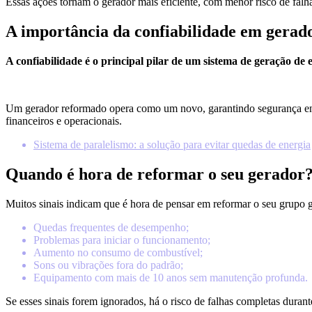
Essas ações tornam o gerador mais eficiente, com menor risco de falh
A importância da confiabilidade em gerad
A confiabilidade é o principal pilar de um sistema de geração de 
Um gerador reformado opera como um novo, garantindo segurança energ
financeiros e operacionais.
Sistema de paralelismo: a solução para evitar quedas de energia
Quando é hora de reformar o seu gerador
Muitos sinais indicam que é hora de pensar em reformar o seu grupo 
Quedas frequentes de desempenho;
Problemas para iniciar o funcionamento;
Aumento no consumo de combustível;
Sons ou vibrações fora do padrão;
Equipamento com mais de 10 anos sem manutenção profunda.
Se esses sinais forem ignorados, há o risco de falhas completas durant