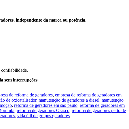
eradores, independente da marca ou potência.
 confiabilidade.
a sem interrupções.
resa de reforma de geradores
,
empresa de reforma de geradores em
ção de oxicatalisador
,
manutenção de geradores a diesel
,
manutenção
omoção
,
reforma de geradores em são paulo
,
reforma de geradores em
 Morumbi
,
reforma de geradores Osasco
,
reforma de geradores perto de
eradores
,
vida útil de grupos geradores