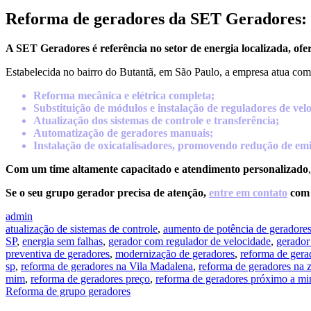
Reforma de geradores da SET Geradores: c
A SET Geradores é referência no setor de energia localizada, of
Estabelecida no bairro do Butantã, em São Paulo, a empresa atua com 
Reforma mecânica e elétrica completa;
Substituição de módulos e instalação de reguladores de vel
Atualização dos sistemas de controle e transferência;
Automatização de geradores manuais;
Instalação de oxicatalisadores, promovendo redução de emi
Com um time altamente capacitado e atendimento personalizado
Se o seu grupo gerador precisa de atenção,
entre em contato
com 
admin
atualização de sistemas de controle
,
aumento de potência de geradore
SP
,
energia sem falhas
,
gerador com regulador de velocidade
,
gerador
preventiva de geradores
,
modernização de geradores
,
reforma de gera
sp
,
reforma de geradores na Vila Madalena
,
reforma de geradores na 
mim
,
reforma de geradores preço
,
reforma de geradores próximo a m
Reforma de grupo geradores