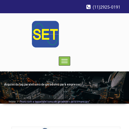
(11)2925-0191
Toggle
navigation
Arquivo da tag
paralelismo de geradores para empresas
Início
/
Posts com a tagparalelismo de geradores para empresas"