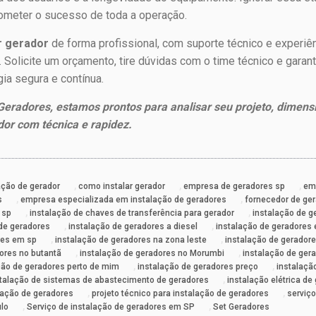
ometer o sucesso de toda a operação.
r gerador
de forma profissional, com suporte técnico e experiê
. Solicite um orçamento, tire dúvidas com o time técnico e gara
a segura e contínua.
eradores, estamos prontos para analisar seu projeto, dimensi
dor com técnica e rapidez.
,
,
,
ação de gerador
como instalar gerador
empresa de geradores sp
em
,
,
s
empresa especializada em instalação de geradores
fornecedor de ger
,
,
 sp
instalação de chaves de transferência para gerador
instalação de g
,
,
 de geradores
instalação de geradores a diesel
instalação de geradores
,
,
res em sp
instalação de geradores na zona leste
instalação de geradore
,
,
ores no butantã
instalação de geradores no Morumbi
instalação de ger
,
,
ção de geradores perto de mim
instalação de geradores preço
instalaçã
,
stalação de sistemas de abastecimento de geradores
instalação elétrica de
,
,
lação de geradores
projeto técnico para instalação de geradores
serviço
,
,
ulo
Serviço de instalação de geradores em SP
Set Geradores