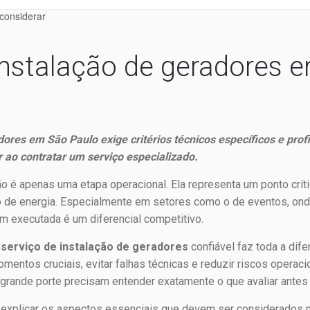
instalação de geradores 
dores em São Paulo exige critérios técnicos específicos e prof
r ao contratar um serviço especializado.
o é apenas uma etapa operacional. Ela representa um ponto crític
o de energia. Especialmente em setores como o de eventos, ond
m executada é um diferencial competitivo.
m
serviço de instalação de geradores
confiável faz toda a dife
entos cruciais, evitar falhas técnicas e reduzir riscos operac
grande porte precisam entender exatamente o que avaliar antes d
 explicar os aspectos essenciais que devem ser considerados n