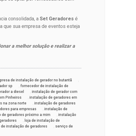
ncia consolidada, a
Set Geradores
é
nta que sua empresa de eventos esteja
onar a melhor solução e realizar a
,
presa de instalação de gerador no butantã
,
ador sp
fornecedor de instalação de
,
erador a diesel
instalação de gerador com
,
 em Pinheiros
instalação de geradores em
,
s na zona norte
instalação de geradores
,
adores para empresas
instalação de
,
o de geradores próximo a mim
instalação
,
 geradores
loja de instalação de
,
 de instalação de geradores
serviço de