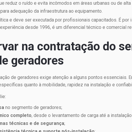
que reduz o ruído e evita incômodos em áreas urbanas ou de alta
, para adequação da infraestrutura ao equipamento.
tica e deve ser executada por profissionais capacitados. É por
 experiência desde 1996, é um diferencial técnico e comercial re
var na contratação do se
de geradores
alação de geradores exige atenção a alguns pontos essenciais.
ecíficas quanto à mobilidade, rapidez na instalação e confiabi
ie:
sa
no segmento de geradores;
cnico completo
, desde o levantamento de carga até a instalação 
mas técnicas e de segurança
;
sistência técnica e suporte pós-instalação
;