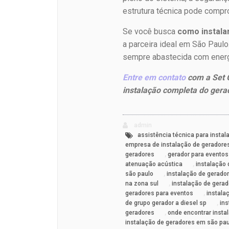
estrutura técnica pode compr
Se você busca
como instala
a parceira ideal em São Paulo
sempre abastecida com energi
Entre em contato
com a Set G
instalação completa do gera
admin
assistência técnica para instal
empresa de instalação de geradore
,
geradores
gerador para eventos
,
atenuação acústica
instalação
,
são paulo
instalação de gerado
,
na zona sul
instalação de gerad
,
geradores para eventos
instala
,
de grupo gerador a diesel sp
in
,
geradores
onde encontrar insta
instalação de geradores em são pa