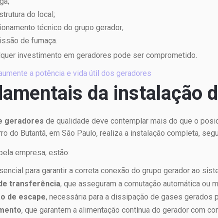
ga;
trutura do local;
ionamento técnico do grupo gerador;
missão de fumaça.
lquer investimento em geradores pode ser comprometido.
umente a potência e vida útil dos geradores
amentais da instalação 
de geradores
de qualidade deve contemplar mais do que o pos
rro do Butantã, em São Paulo, realiza a instalação completa, se
 pela empresa, estão:
ssencial para garantir a correta conexão do grupo gerador ao sist
de transferência
, que asseguram a comutação automática ou man
ão de escape
, necessária para a dissipação de gases gerados p
imento
, que garantem a alimentação contínua do gerador com c