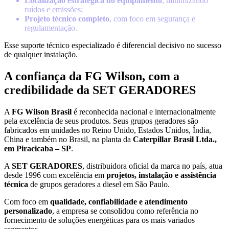
Localização estratégica do equipamento
, minimizando
ruídos e emissões;
Projeto técnico completo
, com foco em segurança e
regulamentação.
Esse suporte técnico especializado é diferencial decisivo no sucesso
de qualquer instalação.
A confiança da FG Wilson, com a
credibilidade da SET GERADORES
A
FG Wilson Brasil
é reconhecida nacional e internacionalmente
pela excelência de seus produtos. Seus grupos geradores são
fabricados em unidades no Reino Unido, Estados Unidos, Índia,
China e também no Brasil, na planta da
Caterpillar Brasil Ltda.,
em Piracicaba – SP
.
A
SET GERADORES
, distribuidora oficial da marca no país, atua
desde 1996 com excelência em
projetos, instalação e assistência
técnica
de grupos geradores a diesel em São Paulo.
Com foco em
qualidade, confiabilidade e atendimento
personalizado
, a empresa se consolidou como referência no
fornecimento de soluções energéticas para os mais variados