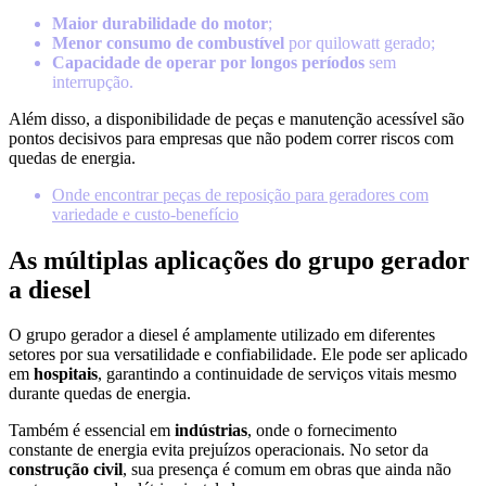
Maior durabilidade do motor
;
Menor consumo de combustível
por quilowatt gerado;
Capacidade de operar por longos períodos
sem
interrupção.
Além disso, a disponibilidade de peças e manutenção acessível são
pontos decisivos para empresas que não podem correr riscos com
quedas de energia.
Onde encontrar peças de reposição para geradores com
variedade e custo-benefício
As múltiplas aplicações do grupo gerador
a diesel
O grupo gerador a diesel é amplamente utilizado em diferentes
setores por sua versatilidade e confiabilidade. Ele pode ser aplicado
em
hospitais
, garantindo a continuidade de serviços vitais mesmo
durante quedas de energia.
Também é essencial em
indústrias
, onde o fornecimento
constante de energia evita prejuízos operacionais. No setor da
construção civil
, sua presença é comum em obras que ainda não