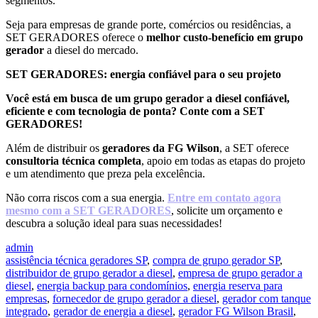
segmentos.
Seja para empresas de grande porte, comércios ou residências, a
SET GERADORES oferece o
melhor custo-benefício em grupo
gerador
a diesel do mercado.
SET GERADORES: energia confiável para o seu projeto
Você está em busca de um grupo gerador a diesel confiável,
eficiente e com tecnologia de ponta? Conte com a SET
GERADORES!
Além de distribuir os
geradores da FG Wilson
, a SET oferece
consultoria técnica completa
, apoio em todas as etapas do projeto
e um atendimento que preza pela excelência.
Não corra riscos com a sua energia.
Entre em contato agora
mesmo com a SET GERADORES
, solicite um orçamento e
descubra a solução ideal para suas necessidades!
admin
assistência técnica geradores SP
,
compra de grupo gerador SP
,
distribuidor de grupo gerador a diesel
,
empresa de grupo gerador a
diesel
,
energia backup para condomínios
,
energia reserva para
empresas
,
fornecedor de grupo gerador a diesel
,
gerador com tanque
integrado
,
gerador de energia a diesel
,
gerador FG Wilson Brasil
,