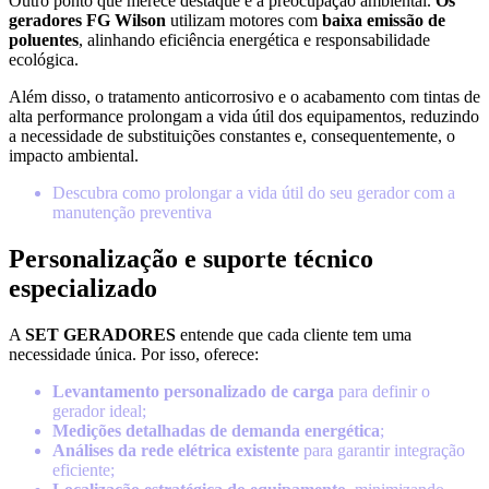
Outro ponto que merece destaque é a preocupação ambiental.
Os
geradores FG Wilson
utilizam motores com
baixa emissão de
poluentes
, alinhando eficiência energética e responsabilidade
ecológica.
Além disso, o tratamento anticorrosivo e o acabamento com tintas de
alta performance prolongam a vida útil dos equipamentos, reduzindo
a necessidade de substituições constantes e, consequentemente, o
impacto ambiental.
Descubra como prolongar a vida útil do seu gerador com a
manutenção preventiva
Personalização e suporte técnico
especializado
A
SET GERADORES
entende que cada cliente tem uma
necessidade única. Por isso, oferece:
Levantamento personalizado de carga
para definir o
gerador ideal;
Medições detalhadas de demanda energética
;
Análises da rede elétrica existente
para garantir integração
eficiente;