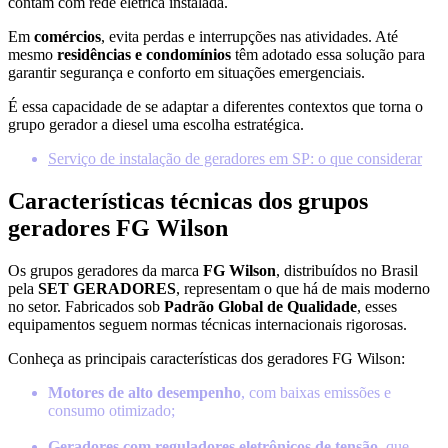
contam com rede elétrica instalada.
Em
comércios
, evita perdas e interrupções nas atividades. Até
mesmo
residências e condomínios
têm adotado essa solução para
garantir segurança e conforto em situações emergenciais.
É essa capacidade de se adaptar a diferentes contextos que torna o
grupo gerador a diesel uma escolha estratégica.
Serviço de instalação de geradores em SP: o que considerar
Características técnicas dos grupos
geradores FG Wilson
Os grupos geradores da marca
FG Wilson
, distribuídos no Brasil
pela
SET GERADORES
, representam o que há de mais moderno
no setor. Fabricados sob
Padrão Global de Qualidade
, esses
equipamentos seguem normas técnicas internacionais rigorosas.
Conheça as principais características dos geradores FG Wilson:
Motores de alto desempenho
, com baixas emissões e
consumo otimizado;
Geradores com reguladores eletrônicos de tensão
, que