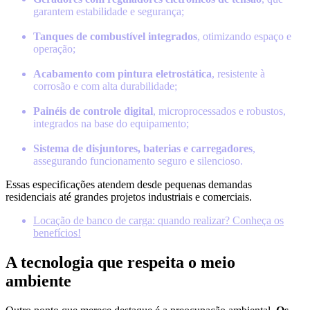
garantem estabilidade e segurança;
Tanques de combustível integrados
, otimizando espaço e
operação;
Acabamento com pintura eletrostática
, resistente à
corrosão e com alta durabilidade;
Painéis de controle digital
, microprocessados e robustos,
integrados na base do equipamento;
Sistema de disjuntores, baterias e carregadores
,
assegurando funcionamento seguro e silencioso.
Essas especificações atendem desde pequenas demandas
residenciais até grandes projetos industriais e comerciais.
Locação de banco de carga: quando realizar? Conheça os
benefícios!
A tecnologia que respeita o meio
ambiente