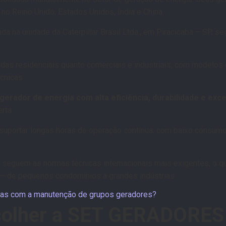
s no Reino Unido, Estados Unidos, Índia e China.
zada na unidade da Caterpillar Brasil Ltda., em Piracicaba – SP, 
das residenciais quanto comerciais e industriais, com modelos
cnicas.
gerador de energia com alta eficiência, durabilidade e exc
erta.
 suportar longas horas de operação contínua, com baixo consu
seguem as normas técnicas internacionais mais exigentes, o q
o – de pequenos condomínios a grandes indústrias.
ticas com a manutenção de grupos geradores?
colher a SET GERADORES