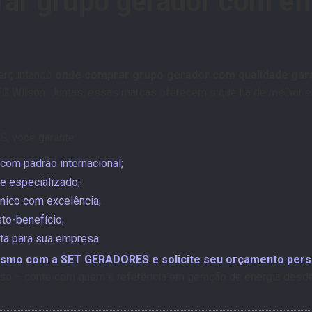
r grupo gerador com efi
perguntando
onde comprar grupo gerador com qualidade gar
 Wilson. Juntas, essas marcas oferecem o que há de melhor em 
, você garante:
com padrão internacional;
e especializado;
cnico com excelência;
to-benefício;
ta para sua empresa.
smo com a SET GERADORES e solicite seu orçamento pers
so – conte com quem é referência em geração de energia desd