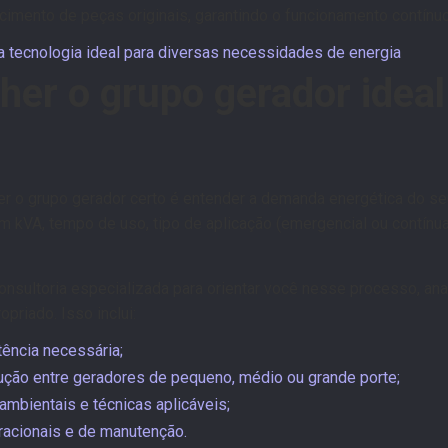
cimento de peças originais, garantindo o funcionamento contínu
 a tecnologia ideal para diversas necessidades de energia
er o grupo gerador ideal
er o grupo gerador certo é entender a demanda energética do se
 kVA, tempo de uso, tipo de aplicação (emergencial ou contínua
sultoria especializada para orientar você nesse processo, an
priado. Isso inclui:
tência necessária;
ução entre geradores de pequeno, médio ou grande porte;
ambientais e técnicas aplicáveis;
racionais e de manutenção.