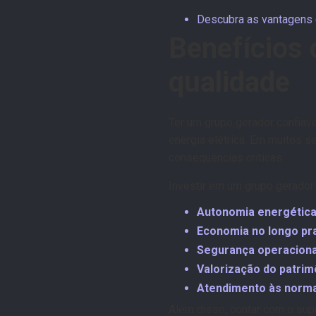
Descubra as vantagens d
Benefícios 
qualidade
Ter um grupo gerador confiáve
energia elétrica. Em muitos s
consequências críticas.
Investir em um grupo gerador
Autonomia energétic
Economia no longo pr
Segurança operaciona
Valorização do patrim
Atendimento às norma
Além disso, contar com o su