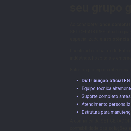
seu grupo 
Ao considerar
onde comprar
SET GERADORES atua há quase
especializada e
assistência 
Localizada no bairro do Buta
indústrias, hospitais e empr
Entre os principais diferenci
Distribuição oficial FG
Equipe técnica altamente
Suporte completo antes,
Atendimento personaliza
Estrutura para manutençã
A confiança da SET GERADORES
confiabilidade das soluções 