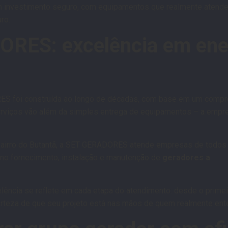
m investimento seguro, com equipamentos que realmente aten
ro.
RES: excelência em ene
S foi construída ao longo de décadas, com base em um compro
serviços vão além da simples entrega de equipamentos – a emp
airro do Butantã, a SET GERADORES atende empresas de todos
 no fornecimento, instalação e manutenção de
geradores a
ncia se reflete em cada etapa do atendimento: desde o primeir
certeza de que seu projeto está nas mãos de quem realmente ent