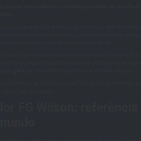
o gerador com qualidade e eficiência garantida em São Pau
Wilson.
energia é uma decisão estratégica que envolve confiabilidade, 
plesmente adquirir um equipamento, é necessário garantir que e
uas necessidades e entregue um suporte à altura.
ERADORES se destaca como referência em São Paulo. Desde 1996
FG Wilson, reconhecida globalmente por sua excelência em sol
grupo gerador
com eficiência e confiança, continue a leitura.
os diferenciais da FG Wilson, a trajetória da SET GERADORES, e 
gética para seu projeto.
or FG Wilson: referência
 mundo
solidada mundialmente no setor de geração de energia. Seus ge