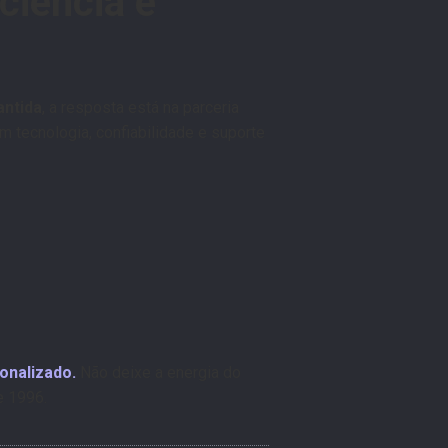
ciência e
antida
, a resposta está na parceria
tecnologia, confiabilidade e suporte
onalizado.
Não deixe a energia do
e 1996.