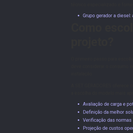
técnico especializado e forne
Grupo gerador a diesel:
Como escolh
projeto?
O primeiro passo para escolh
deve considerar o consumo em
instalação.
A SET GERADORES oferece con
a escolha do modelo mais apro
Avaliação de carga e po
Definição da melhor sol
Verificação das normas 
Projeção de custos ope