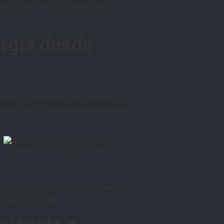
dem às suas necessidades, sem
rgia desde
misso inabalável com qualidade,
resa oferece uma
solução completa
o contato até o suporte pós-venda.
ende do assunto.