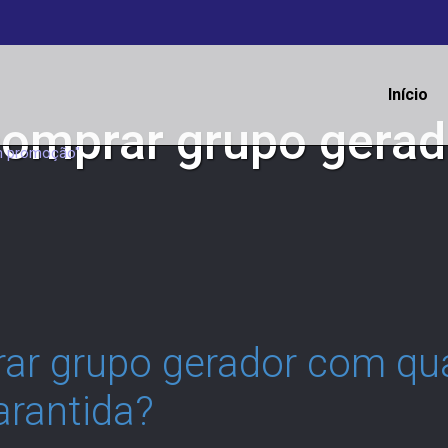
Início
comprar grupo gera
m promoção"
ar grupo gerador com qua
arantida?