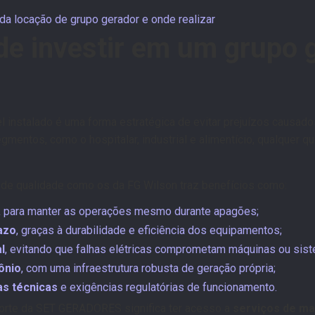
a locação de grupo gerador e onde realizar
de investir em um grupo 
l instalado é uma forma estratégica de evitar prejuízos causad
egmentos, como o hospitalar, industrial e alimentício, qualquer 
 de qualidade como os da FG Wilson traz benefícios como:
a
para manter as operações mesmo durante apagões;
azo
, graças à durabilidade e eficiência dos equipamentos;
l
, evitando que falhas elétricas comprometam máquinas ou sis
ônio
, com uma infraestrutura robusta de geração própria;
s técnicas
e exigências regulatórias de funcionamento.
porte da SET GERADORES significa ter acesso a
serviços de ma