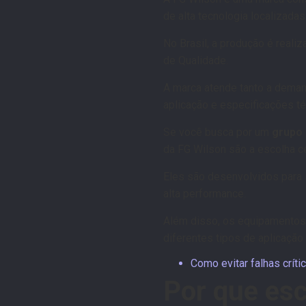
de alta tecnologia localizada
No Brasil, a produção é reali
de Qualidade.
A marca atende tanto a deman
aplicação e especificações té
Se você busca por um
grupo 
da FG Wilson são a escolha c
Eles são desenvolvidos para
alta performance.
Além disso, os equipamentos 
diferentes tipos de aplicaçã
Como evitar falhas crí
Por que es