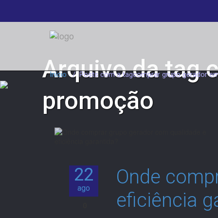
Arquivo da tag
Início
/
Posts com a tagcomprar grupo gerador e
promoção
22
Onde compr
ago
eficiência g
0