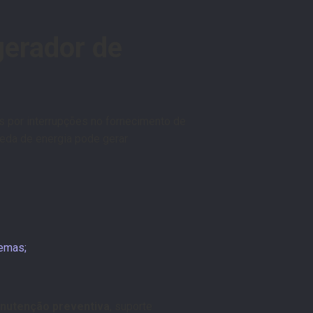
gerador de
os por interrupções no fornecimento de
queda de energia pode gerar
temas;
nutenção preventiva
, suporte