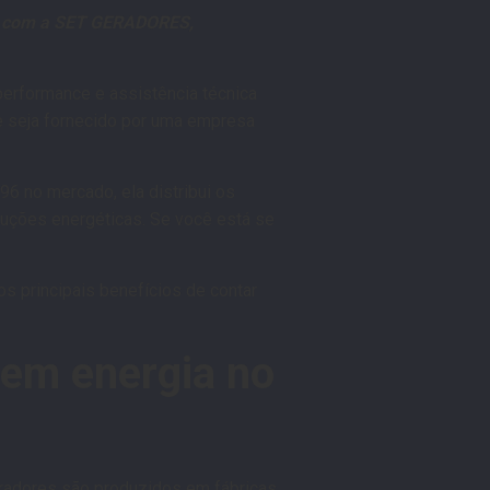
lo com a SET GERADORES,
performance e assistência técnica
le seja fornecido por uma empresa
 no mercado, ela distribui os
uções energéticas. Se você está se
os principais benefícios de contar
 em energia no
radores são produzidos em fábricas