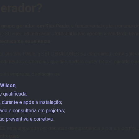
gerador?
 grupo gerador em São Paulo
, é fundamental optar por uma di
 30 anos no mercado, oferecendo não apenas a venda de gera
técnica de excelência
.
ntã, em São Paulo, a SET GERADORES se consolidou como parcei
eendimentos comerciais que não podem correr riscos quando o a
ais da empresa, destacam-se:
 Wilson
;
 qualificada;
 durante e após a instalação;
do e consultoria em projetos;
o preventiva e corretiva.
 está amparada por décadas de experiência e por um portfólio 
entregues.