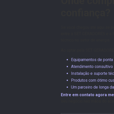
Onde compra
confiança?
Se você chegou até aqui se 
entre a SET GERADORES e a FG
técnico no setor de energia.
Ao optar pela SET GERADORES
Equipamentos de ponta 
Atendimento consultivo 
Instalação e suporte té
Produtos com ótimo cus
Um parceiro de longa da
Entre em contato agora me
seu negócio nas mãos do aca