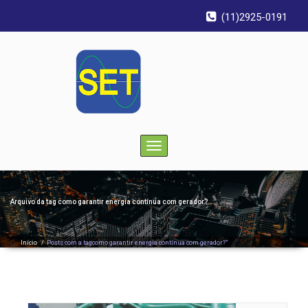
(11)2925-0191
Toggle
navigation
Arquivo da tag
como garantir energia contínua com gerador?
Início
/
Posts com a tagcomo garantir energia contínua com gerador?"