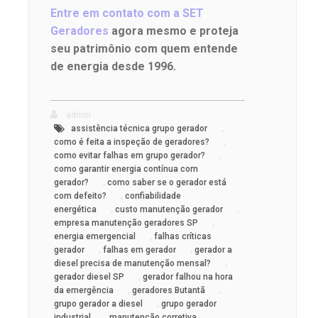
Entre em contato com a SET
Geradores
agora mesmo e proteja
seu patrimônio com quem entende
de energia desde 1996.
admin
,
assistência técnica grupo gerador
,
como é feita a inspeção de geradores?
,
como evitar falhas em grupo gerador?
como garantir energia contínua com
,
gerador?
como saber se o gerador está
,
com defeito?
confiabilidade
,
,
energética
custo manutenção gerador
,
empresa manutenção geradores SP
,
energia emergencial
falhas críticas
,
,
gerador
falhas em gerador
gerador a
,
diesel precisa de manutenção mensal?
,
gerador diesel SP
gerador falhou na hora
,
,
da emergência
geradores Butantã
,
grupo gerador a diesel
grupo gerador
,
industrial
manutenção corretiva